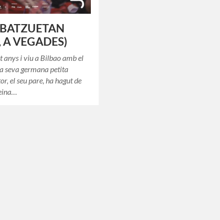
 BATZUETAN
, A VEGADES)
t anys i viu a Bilbao amb el
 la seva germana petita
or, el seu pare, ha hagut de
feina…