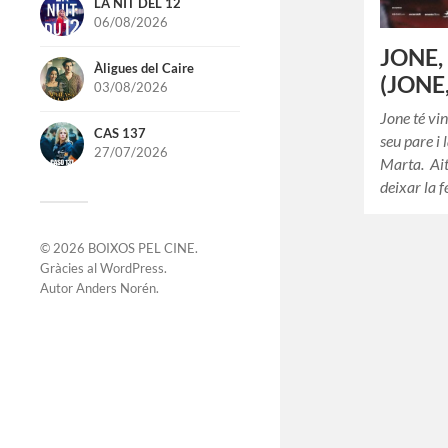
LA NIT DEL 12
06/08/2026
JONE,
Àligues del Caire
(JONE
03/08/2026
Jone té vin
CAS 137
seu pare i
27/07/2026
Marta. Ait
deixar la 
© 2026
BOIXOS PEL CINE
.
Gràcies al
WordPress
.
Autor
Anders Norén
.