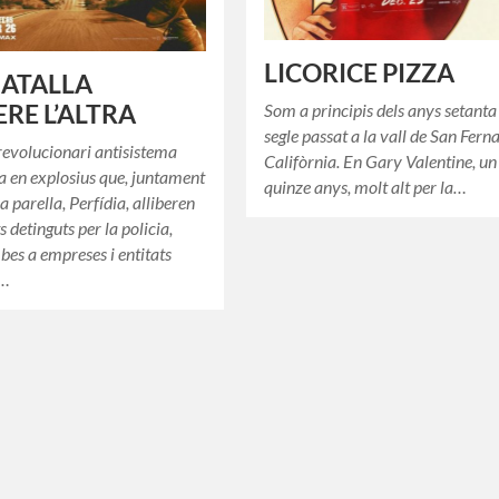
LICORICE PIZZA
BATALLA
RE L’ALTRA
Som a principis dels anys setanta
segle passat a la vall de San Fern
revolucionari antisistema
Califòrnia. En Gary Valentine, un
ta en explosius que, juntament
quinze anys, molt alt per la…
 parella, Perfídia, alliberen
 detinguts per la policia,
es a empreses i entitats
s…