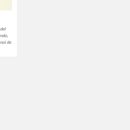
 del
ando,
 noi de