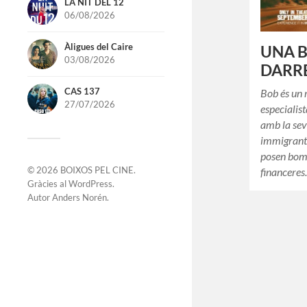
LA NIT DEL 12
06/08/2026
Àligues del Caire
UNA 
03/08/2026
DARRE
CAS 137
Bob és un 
27/07/2026
especialis
amb la seva
immigrants
posen bomb
© 2026
BOIXOS PEL CINE
.
financere
Gràcies al
WordPress
.
Autor
Anders Norén
.