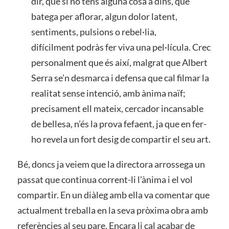
dir, que si no tens alguna cosa a dins, que
batega per aflorar, algun dolor latent,
sentiments, pulsions o rebel·lia,
difícilment podràs fer viva una pel·lícula. Crec
personalment que és així, malgrat que Albert
Serra se’n desmarca i defensa que cal filmar la
realitat sense intenció, amb ànima naïf;
precisament ell mateix, cercador incansable
de bellesa, n’és la prova fefaent, ja que en fer-
ho revela un fort desig de compartir el seu art.
Bé, doncs ja veiem que la directora arrossega un
passat que continua corrent-li l’ànima i el vol
compartir. En un diàleg amb ella va comentar que
actualment treballa en la seva pròxima obra amb
referències al seu pare. Encara li cal acabar de