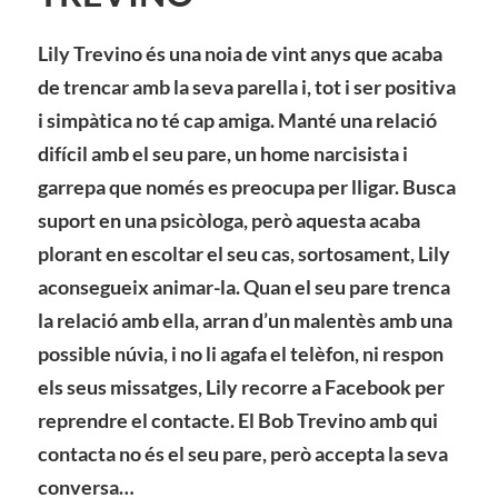
Lily Trevino és una noia de vint anys que acaba
de trencar amb la seva parella i, tot i ser positiva
i simpàtica no té cap amiga. Manté una relació
difícil amb el seu pare, un home narcisista i
garrepa que només es preocupa per lligar. Busca
suport en una psicòloga, però aquesta acaba
plorant en escoltar el seu cas, sortosament, Lily
aconsegueix animar-la. Quan el seu pare trenca
la relació amb ella, arran d’un malentès amb una
possible núvia, i no li agafa el telèfon, ni respon
els seus missatges, Lily recorre a Facebook per
reprendre el contacte. El Bob Trevino amb qui
contacta no és el seu pare, però accepta la seva
conversa…