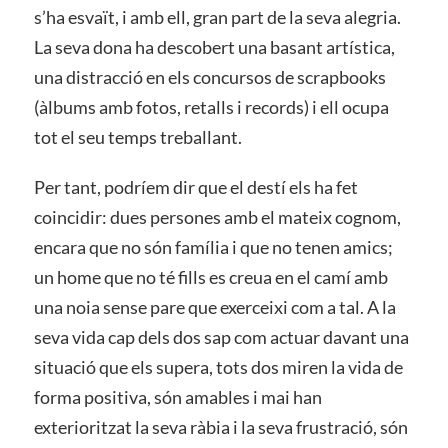
s’ha esvaït, i amb ell, gran part de la seva alegria.
La seva dona ha descobert una basant artística,
una distracció en els concursos de scrapbooks
(àlbums amb fotos, retalls i records) i ell ocupa
tot el seu temps treballant.
Per tant, podríem dir que el destí els ha fet
coincidir: dues persones amb el mateix cognom,
encara que no són família i que no tenen amics;
un home que no té fills es creua en el camí amb
una noia sense pare que exerceixi com a tal. A la
seva vida cap dels dos sap com actuar davant una
situació que els supera, tots dos miren la vida de
forma positiva, són amables i mai han
exterioritzat la seva ràbia i la seva frustració, són