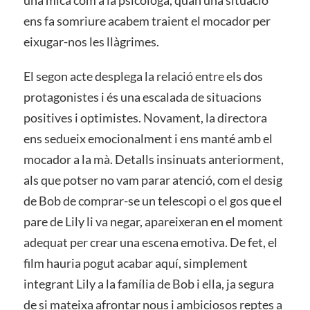
una mica com a la psicòloga, quan una situació
ens fa somriure acabem traient el mocador per
eixugar-nos les llàgrimes.
El segon acte desplega la relació entre els dos
protagonistes i és una escalada de situacions
positives i optimistes. Novament, la directora
ens sedueix emocionalment i ens manté amb el
mocador a la mà. Detalls insinuats anteriorment,
als que potser no vam parar atenció, com el desig
de Bob de comprar-se un telescopi o el gos que el
pare de Lily li va negar, apareixeran en el moment
adequat per crear una escena emotiva. De fet, el
film hauria pogut acabar aquí, simplement
integrant Lily a la família de Bob i ella, ja segura
de si mateixa afrontar nous i ambiciosos reptes a