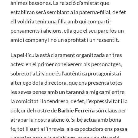
ànimes bessones. La relació d’amistat que
establiran serà semblant a la paterna-filial, de fet
ell voldria tenir una filla amb qui compartir
pensaments i aficions, ella que el seu pare fos un
amic i company i no un aprofitat i un ressentit.
La pel·lícula està clarament organitzada en tres
actes: en el primer coneixerem als personatges,
sobretot a Lily que és l’autèntica protagonista i
alter ego de la directora, que ens presenta totes
les seves penes amb un tarannà a mig camí entre
la comicitat i la tendresa, de fet, l’expressivitat i la
dolçor del rostre de
Barbie Ferreira
són claus per
atrapar la nostra atenció. Si bé actua amb bona
fe, tot li surt a l’inrevés, als espectadors ens passa