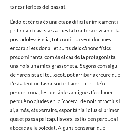
tancar ferides del passat.
L’adolescència és una etapa difícil anímicament i
just quan travesses aquesta frontera invisible, la
postadolescència, tot continua sent dur, més
encara si ets dona i et surts dels cànons físics
predominants, com és el cas de la protagonista,
una noia una mica grassoneta. Segons com sigui
de narcisista el teu xicot, pot arribar a creure que
t’està fent un favor sortint amb tu i no te’n
perdona una; les possibles amigues t’exclouen
perquè no ajudes en la “cacera” de nois atractius i
si, a més, ets xerraire, espontània i dius el primer
que et passa pel cap, llavors, estàs ben perduda i
abocada a la soledat. Alguns pensaran que