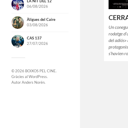
LA NIT DEL 12
06/08/2026
CERRA
Àligues del Caire
03/08/2026
Un conegut
rodatge d’
CAS 137
del adiós» 
27/07/2026
protagonis
s’havien r
© 2026
BOIXOS PEL CINE
.
Gràcies al
WordPress
.
Autor
Anders Norén
.