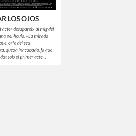
R LOS OJOS
 actor desapareix al mig del
una pel·lícula, «La mirada
que, orfe del seu
ta, queda inacabada, ja que
odat sols el primer acte…