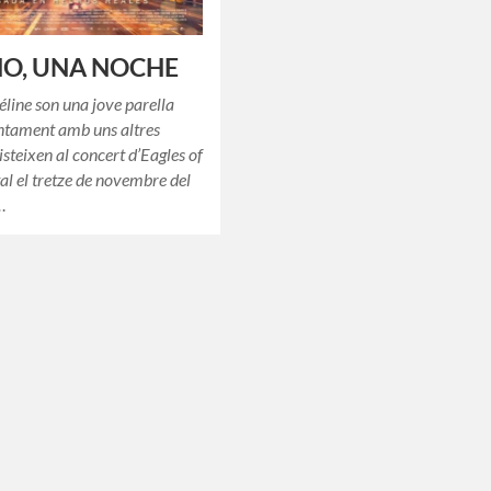
ÑO, UNA NOCHE
line son una jove parella
ntament amb uns altres
isteixen al concert d’Eagles of
l el tretze de novembre del
…