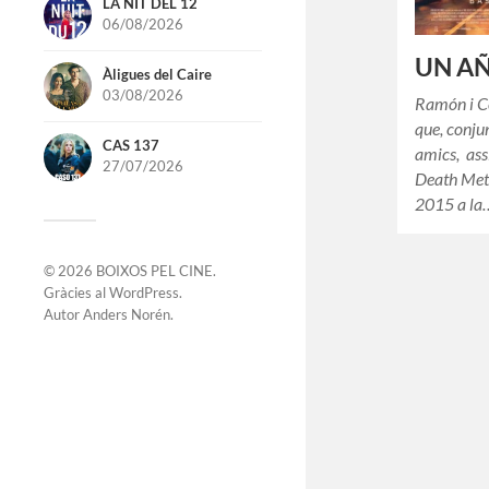
LA NIT DEL 12
06/08/2026
UN A
Àligues del Caire
03/08/2026
Ramón i Cé
que, conju
CAS 137
amics, ass
27/07/2026
Death Meta
2015 a la
© 2026
BOIXOS PEL CINE
.
Gràcies al
WordPress
.
Autor
Anders Norén
.