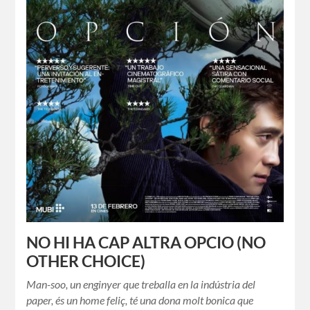
NO HI HA CAP ALTRA OPCIO (NO
OTHER CHOICE)
Man-soo, un enginyer que treballa en la indústria del
paper, és un home feliç, té una dona molt bonica que