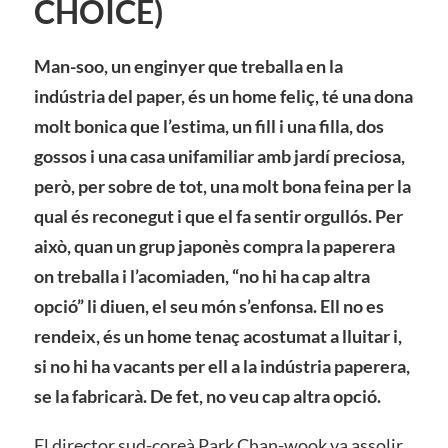
CHOICE)
Man-soo, un enginyer que treballa en la
indústria del paper, és un home feliç, té una dona
molt bonica que l’estima, un fill i una filla, dos
gossos i una casa unifamiliar amb jardí preciosa,
però, per sobre de tot, una molt bona feina per la
qual és reconegut i que el fa sentir orgullós. Per
això, quan un grup japonès compra la paperera
on treballa i l’acomiaden, “no hi ha cap altra
opció” li diuen, el seu món s’enfonsa. Ell no es
rendeix, és un home tenaç acostumat a lluitar i,
si no hi ha vacants per ell a la indústria paperera,
se la fabricarà. De fet, no veu cap altra opció.
El director sud-coreà Park Chan-wook va assolir