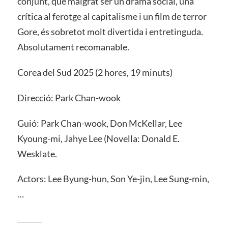
conjunt, que malgrat ser un drama social, una
crítica al ferotge al capitalisme i un film de terror
Gore, és sobretot molt divertida i entretinguda.
Absolutament recomanable.
Corea del Sud 2025 (2 hores, 19 minuts)
Direcció: Park Chan-wook
Guió: Park Chan-wook, Don McKellar, Lee
Kyoung-mi, Jahye Lee (Novella: Donald E.
Wesklate.
Actors: Lee Byung-hun, Son Ye-jin, Lee Sung-min,
…