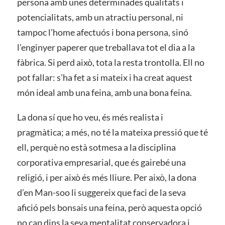
persona amb unes determinades qualitats i
potencialitats, amb un atractiu personal, ni
tampoc l’home afectuós i bona persona, sinó
l’enginyer paperer que treballava tot el dia a la
fàbrica. Si perd això, tota la resta trontolla. Ell no
pot fallar: s’ha fet a si mateix i ha creat aquest
món ideal amb una feina, amb una bona feina.
La dona sí que ho veu, és més realista i
pragmàtica; a més, no té la mateixa pressió que té
ell, perquè no està sotmesa a la disciplina
corporativa empresarial, que és gairebé una
religió, i per això és més lliure. Per això, la dona
d’en Man-soo li suggereix que faci de la seva
afició pels bonsais una feina, però aquesta opció
no cap dins la seva mentalitat conservadora i