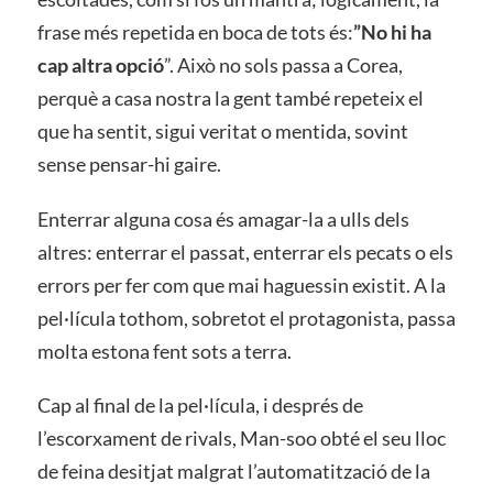
frase més repetida en boca de tots és:
”No hi ha
cap altra opció
”. Això no sols passa a Corea,
perquè a casa nostra la gent també repeteix el
que ha sentit, sigui veritat o mentida, sovint
sense pensar-hi gaire.
Enterrar alguna cosa és amagar-la a ulls dels
altres: enterrar el passat, enterrar els pecats o els
errors per fer com que mai haguessin existit. A la
pel·lícula tothom, sobretot el protagonista, passa
molta estona fent sots a terra.
Cap al final de la pel·lícula, i després de
l’escorxament de rivals, Man-soo obté el seu lloc
de feina desitjat malgrat l’automatització de la