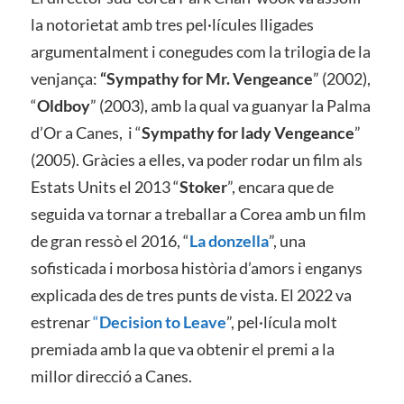
la notorietat amb tres pel·lícules lligades
argumentalment i conegudes com la trilogia de la
venjança:
“Sympathy for Mr. Vengeance
” (2002),
“
Oldboy
” (2003), amb la qual va guanyar la Palma
d’Or a Canes, i “
Sympathy for lady Vengeance
”
(2005). Gràcies a elles, va poder rodar un film als
Estats Units el 2013 “
Stoker
”, encara que de
seguida va tornar a treballar a Corea amb un film
de gran ressò el 2016, “
La donzella
”, una
sofisticada i morbosa història d’amors i enganys
explicada des de tres punts de vista. El 2022 va
estrenar
“
Decision to Leave
”, pel·lícula molt
premiada amb la que va obtenir el premi a la
millor direcció a Canes.