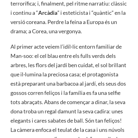
terrorífica; i, finalment, pel ritme narratiu: clàssic
i continu a “
Arcàdia
” i esteticista i “quàntic” en la
versió coreana. Perdre la feina a Europa és un
drama; a Corea, una vergonya.
Al primer acte veiem l’idíl·lic entorn familiar de
Man-soo: el cel blau entre els fulls verds dels
arbres, les flors del jardí ben cuidat, el sol brillant
que il·lumina la preciosa casa; el protagonista
està preparant una barbacoa al jardí, els seus dos
gossos corren feliços i la família es fa una selfie
tots abraçats. Abans de començar a dinar, la seva
dona troba un regal damunt la seva cadira: unes
elegants i cares sabates de ball. Són tan feliços!
La càmera enfoca el teulat de la casa i uns núvols