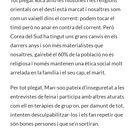
Tot plegat xoca amb les filosofies i les religions
orientals on el destí està marcat i nosaltres som
com un vaixell dins el corrent: podem tocar el
timó però no anar en contra del corrent. Però
Corea del Sud ha tingut uns grans canvis en els
darrers anys i són més materialistes que
nosaltres, gairebé el 60% de la població no és
religiosa i només mantenen una ètica social molt
arrelada en la família i el seu cap, el marit.
Per tot plegat, Man-soo pateix d’inseguretat a les
entrevistes de feina i participa amb altres aturats
com ell en teràpies de grup on, per damunt de tot,
intenten desculpabilitzar-los i els fan repetir que
són bones persones i que se’n sortiran.