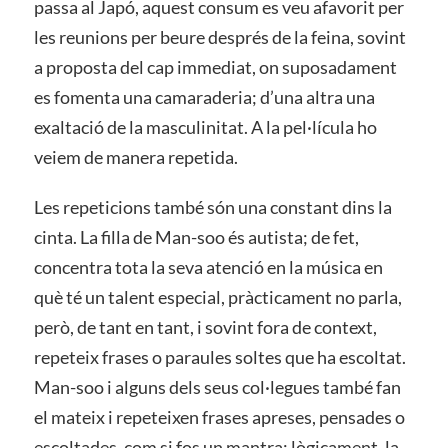
passa al Japó, aquest consum es veu afavorit per
les reunions per beure després de la feina, sovint
a proposta del cap immediat, on suposadament
es fomenta una camaraderia; d’una altra una
exaltació de la masculinitat. A la pel·lícula ho
veiem de manera repetida.
Les repeticions també són una constant dins la
cinta. La filla de Man-soo és autista; de fet,
concentra tota la seva atenció en la música en
què té un talent especial, pràcticament no parla,
però, de tant en tant, i sovint fora de context,
repeteix frases o paraules soltes que ha escoltat.
Man-soo i alguns dels seus col·legues també fan
el mateix i repeteixen frases apreses, pensades o
escoltades, com si fos un mantra; lògicament, la