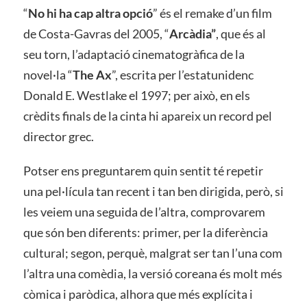
“
No hi ha cap altra opció
” és el remake d’un film
de Costa-Gavras del 2005, “
Arcàdia”
, que és al
seu torn, l’adaptació cinematogràfica de la
novel·la “
The Ax
”, escrita per l’estatunidenc
Donald E. Westlake el 1997; per això, en els
crèdits finals de la cinta hi apareix un record pel
director grec.
Potser ens preguntarem quin sentit té repetir
una pel·lícula tan recent i tan ben dirigida, però, si
les veiem una seguida de l’altra, comprovarem
que són ben diferents: primer, per la diferència
cultural; segon, perquè, malgrat ser tan l’una com
l’altra una comèdia, la versió coreana és molt més
còmica i paròdica, alhora que més explícita i