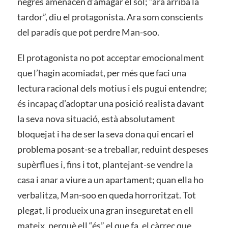
negres amenacen d’amagar el sol; “ara arriba la
tardor”, diu el protagonista. Ara som conscients
del paradís que pot perdre Man-soo.
El protagonista no pot acceptar emocionalment
que l’hagin acomiadat, per més que faci una
lectura racional dels motius i els pugui entendre;
és incapaç d’adoptar una posició realista davant
la seva nova situació, està absolutament
bloquejat i ha de ser la seva dona qui encari el
problema posant-se a treballar, reduint despeses
supèrflues i, fins i tot, plantejant-se vendre la
casa i anar a viure a un apartament; quan ella ho
verbalitza, Man-soo en queda horroritzat. Tot
plegat, li produeix una gran inseguretat en ell
mateix, perquè ell “és” el que fa, el càrrec que