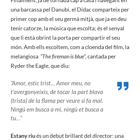
Finalment, ja de tornada cap a casa i navegant en
una barcassa pel Danubi, el Dídac comparteix per
primer cop amb el seu germà mitjà, que ja en deu
tenir catorze, la música que escolta; és el senyal
que li està obrint la porta per compartir el seu
món. Amb ells escoltem, com a cloenda del film, la
melangiosa
“The fireman is blue”,
cantada per
Ryder the Eagle, que diu:
“Amor, estic trist… Amor meu, no
t’avergonyeixis, de tocar la part blava
(trista) de la flama per veure si fa mal.
Ningú em busca a mi, ningú et busca a
tu…”
Estany riu
és un debut brillant del director: una