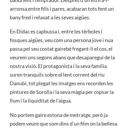
arronsa entre fills i pares, acabaran tots fent un
bany fred i relaxat a les seves aigües.
En Dídac es capbussa i, entre les tèrboles i
fosques aigües, veu com una persona jove i nua
passa pel seu costat gairebé fregant-li el cos, el
veurem uns segons abans que desaparegui de la
nostra visió. El protagonista i la seva família
suren tranquils sobre el lent corrent del riu
Danubi, tot plegat les imatges ens recorden les
pintures de Sorolla i la seva màgia per copsar la
llum i la liquiditat de l’aigua.
No portem gaire estona de metratge, però ja
podem veure que som dins d’un film on la bellesa