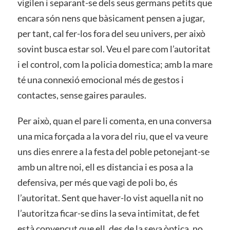
vigilen i separant-se dels seus germans petits que
encara són nens que bàsicament pensen a jugar,
per tant, cal fer-los fora del seu univers, per això
sovint busca estar sol. Veu el pare com l’autoritat
i el control, com la policia domestica; amb la mare
té una connexió emocional més de gestos i
contactes, sense gaires paraules.
Per això, quan el pare li comenta, en una conversa
una mica forçada a la vora del riu, que el va veure
uns dies enrere a la festa del poble petonejant-se
amb un altre noi, ell es distancia i es posa a la
defensiva, per més que vagi de poli bo, és
l’autoritat. Sent que haver-lo vist aquella nit no
l’autoritza ficar-se dins la seva intimitat, de fet
està convençut que ell, des de la seva òptica, no