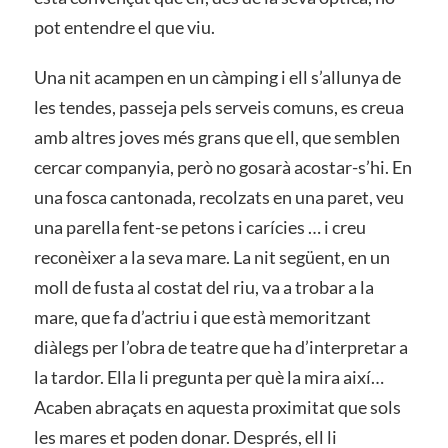
pot entendre el que viu.
Una nit acampen en un càmping i ell s’allunya de
les tendes, passeja pels serveis comuns, es creua
amb altres joves més grans que ell, que semblen
cercar companyia, però no gosarà acostar-s’hi. En
una fosca cantonada, recolzats en una paret, veu
una parella fent-se petons i carícies … i creu
reconèixer a la seva mare. La nit següent, en un
moll de fusta al costat del riu, va a trobar a la
mare, que fa d’actriu i que està memoritzant
diàlegs per l’obra de teatre que ha d’interpretar a
la tardor. Ella li pregunta per què la mira així…
Acaben abraçats en aquesta proximitat que sols
les mares et poden donar. Després, ell li