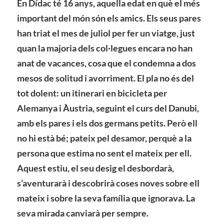
En Dídac té 16 anys, aquella edat en què el més
important del món són els amics. Els seus pares
han triat el mes de juliol per fer un viatge, just
quan la majoria dels col·legues encara no han
anat de vacances, cosa que el condemna a dos
mesos de solitud i avorriment. El pla no és del
tot dolent: un itinerari en bicicleta per
Alemanya i Àustria, seguint el curs del Danubi,
amb els pares i els dos germans petits. Però ell
no hi està bé; pateix pel desamor, perquè a la
persona que estima no sent el mateix per ell.
Aquest estiu, el seu desig el desbordarà,
s’aventurarà i descobrirà coses noves sobre ell
mateix i sobre la seva família que ignorava. La
seva mirada canviarà per sempre.