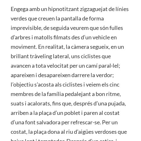
Engega amb un hipnotitzant zigzaguejat de línies
verdes que creuen la pantalla de forma
imprevisible, de seguida veurem que són fulles
d’arbres i matolls filmats des d’un vehicle en
moviment. En realitat, la càmera segueix, en un
brillant tràveling lateral, uns ciclistes que
avancen a tota velocitat per un camí paral·lel;
apareixen i desapareixen darrere la verdor;
l’objectiu s’acosta als ciclistes i veiem els cinc
membres de la família pedalejant a bon ritme,
suats i acalorats, fins que, després d’una pujada,
arriben a la plaça d’un poblet i paren al costat
d’una font salvadora per refrescar-se. Per un
costat, la plaça dona al riu d’aigües verdoses que
baixa lent i temptador. Després d’un estira-i-