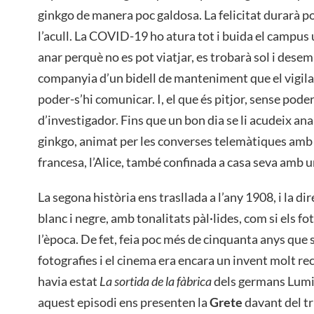
ginkgo de manera poc galdosa. La felicitat durarà po
l’acull. La COVID-19 ho atura tot i buida el campus un
anar perquè no es pot viatjar, es trobarà sol i des
companyia d’un bidell de manteniment que el vigila 
poder-s’hi comunicar. I, el que és pitjor, sense pode
d’investigador. Fins que un bon dia se li acudeix anal
ginkgo, animat per les converses telemàtiques amb 
francesa, l’Alice, també confinada a casa seva amb u
La segona història ens trasllada a l’any 1908, i la di
blanc i negre, amb tonalitats pàl·lides, com si els 
l’època. De fet, feia poc més de cinquanta anys que 
fotografies i el cinema era encara un invent molt rec
havia estat
La sortida de la fàbrica
dels germans Lumiè
aquest episodi ens presenten la
Grete
davant del tr