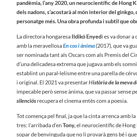
pandèmia, l’any 2020, un neurocientífic de Hong K
dels nadons, s’acostarà al món interior del ginkgo, 
personatge més. Una obra profunda i subtil que obr
La directora hongaresa
Ildikó Enyed
i es va donar a
amb la meravellosa
En cos i ànima
(2017), que va gua
ser nominada tant als Oscars com als Premis del C
d’una delicadesa extrema que jugava amb els somni
establint un paral·lelisme entre una parella de cérvo
i original. El 2021 va presentar
H
istòria de la meva 
impecable però sense ànima, que va passar sense p
silenciós
recupera el cinema entès com a poesia.
Tot comença pel final, ja que la cinta arrenca amb la
tres: l’arribada d’en
Tony,
el neurocientífic de Hong 
sopar de benvinguda que no li provarà gens bé i que 