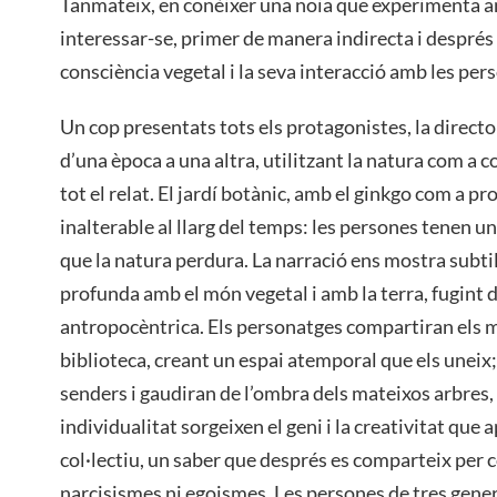
Tanmateix, en conèixer una noia que experimenta a
interessar-se, primer de manera indirecta i després
consciència vegetal i la seva interacció amb les per
Un cop presentats tots els protagonistes, la direct
d’una època a una altra, utilitzant la natura com a c
tot el relat. El jardí botànic, amb el ginkgo com a p
inalterable al llarg del temps: les persones tenen u
que la natura perdura. La narració ens mostra subt
profunda amb el món vegetal i amb la terra, fugint 
antropocèntrica. Els personatges compartiran els ma
biblioteca, creant un espai atemporal que els uneix
senders i gaudiran de l’ombra dels mateixos arbres, 
individualitat sorgeixen el geni i la creativitat qu
col·lectiu, un saber que després es comparteix per
narcisismes ni egoismes. Les persones de tres gener