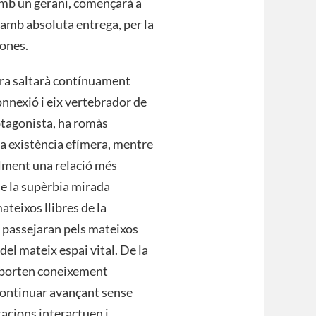
mb un gerani, començarà a
 amb absoluta entrega, per la
sones.
ora saltarà contínuament
onnexió i eix vertebrador de
rotagonista, ha romàs
na existència efímera, mentre
ilment una relació més
de la supèrbia mirada
teixos llibres de la
; passejaran pels mateixos
del mateix espai vital. De la
e aporten coneixement
 continuar avançant sense
acions interactuen i