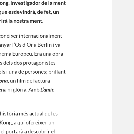
ong, investigador de la ment
que esdevindrà, de fet, un
irà la nostra ment.
 conèixer internacionalment
nyar l’Os d’Or a Berlín i va
inema Europeu. Era una obra
s dels dos protagonistes
ls i una de persones; brillant
dona
, un film de factura
ena ni glòria. Amb
L’amic
 història més actual de les
Kong, a qui ofereixen un
el portarà a descobrir el