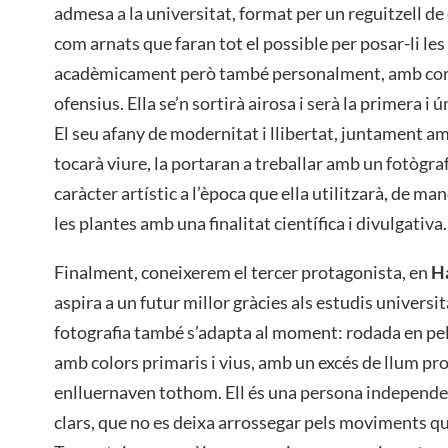
admesa a la universitat, format per un reguitzell d
com arnats que faran tot el possible per posar-li les 
acadèmicament però també personalment, amb coment
ofensius. Ella se’n sortirà airosa i serà la primera i
El seu afany de modernitat i llibertat, juntament am
tocarà viure, la portaran a treballar amb un fotògraf
caràcter artístic a l’època que ella utilitzarà, de m
les plantes amb una finalitat científica i divulgativa.
Finalment, coneixerem el tercer protagonista, en
H
aspira a un futur millor gràcies als estudis universit
fotografia també s’adapta al moment: rodada en pel·
amb colors primaris i vius, amb un excés de llum pr
enlluernaven tothom. Ell és una persona independe
clars, que no es deixa arrossegar pels moviments qu