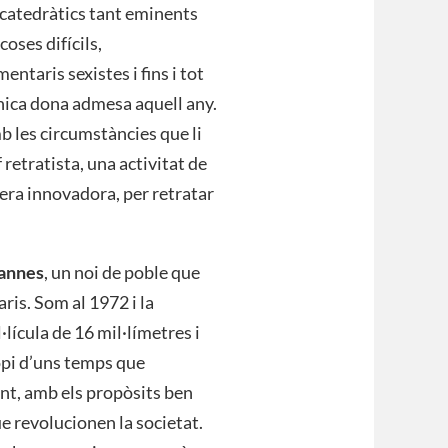
e catedràtics tant eminents
coses difícils,
aris sexistes i fins i tot
 única dona admesa aquell any.
b les circumstàncies que li
 retratista, una activitat de
anera innovadora, per retratar
annes
, un noi de poble que
aris. Som al 1972 i la
lícula de 16 mil·límetres i
opi d’uns temps que
nt, amb els propòsits ben
e revolucionen la societat.