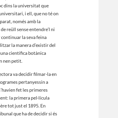
c dins la universitat que
iversitari, i ell, que no té on
emparat, només amb la
de reüll sense entendre’l ni
r continuar la seva feina
itzar la manera d’existir del
una científica botànica
n nen petit.
rectora va decidir filmar-la en
fotogrames pertanyessin a
s’havien fet les primeres
ent: la primera pel·lícula
re tot just el 1895. En
ibunal que ha de decidir si és