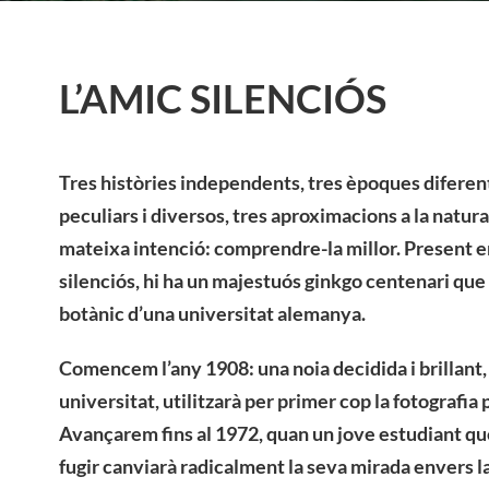
L’AMIC SILENCIÓS
Tres històries independents, tres èpoques diferen
peculiars i diversos, tres aproximacions a la natu
mateixa intenció: comprendre-la millor. Present e
silenciós, hi ha un majestuós ginkgo centenari que r
botànic d’una universitat alemanya.
Comencem l’any 1908: una noia decidida i brillant,
universitat, utilitzarà per primer cop la fotografia 
Avançarem fins al 1972, quan un jove estudiant que
fugir canviarà radicalment la seva mirada envers l