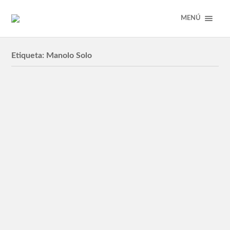
MENÚ
Etiqueta:
Manolo Solo
CERRAR LOS OJOS
Un conegut actor desapareix al mig del rodatge d’una
pel·lícula, «La mirada del adiós» que, orfe del seu
protagonista, queda inacabada, ja que s’havien rodat
sols el primer acte…
GIRASOLES SILVESTRES