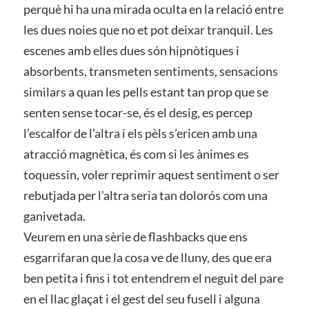
perquè hi ha una mirada oculta en la relació entre
les dues noies que no et pot deixar tranquil. Les
escenes amb elles dues són hipnòtiques i
absorbents, transmeten sentiments, sensacions
similars a quan les pells estant tan prop que se
senten sense tocar-se, és el desig, es percep
l’escalfor de l’altra i els pèls s’ericen amb una
atracció magnètica, és com si les ànimes es
toquessin, voler reprimir aquest sentiment o ser
rebutjada per l’altra seria tan dolorós com una
ganivetada.
Veurem en una sèrie de flashbacks que ens
esgarrifaran que la cosa ve de lluny, des que era
ben petita i fins i tot entendrem el neguit del pare
en el llac glaçat i el gest del seu fusell i alguna