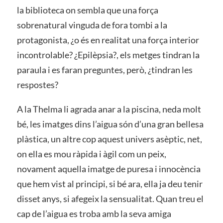
la biblioteca on sembla que una força
sobrenatural vinguda de fora tombi a la
protagonista, ¿o és en realitat una força interior
incontrolable? ¿Epilèpsia?, els metges tindran la
paraula i es faran preguntes, però, ¿tindran les
respostes?
A la Thelma li agrada anar a la piscina, neda molt
bé, les imatges dins l’aigua són d’una gran bellesa
plàstica, un altre cop aquest univers asèptic, net,
on ella es mou ràpida i àgil com un peix,
novament aquella imatge de puresa i innocència
que hem vist al principi, si bé ara, ella ja deu tenir
disset anys, si afegeix la sensualitat. Quan treu el
cap de l’aigua es troba amb la seva amiga