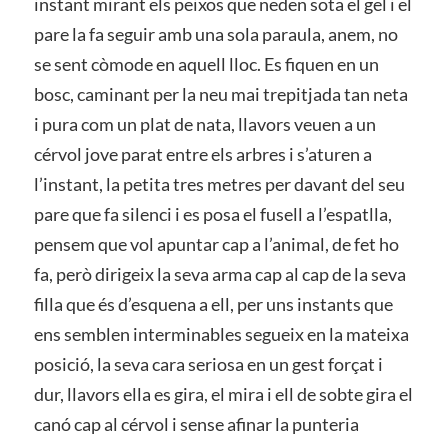
instant mirant els peixos que neden sota el gel i el
pare la fa seguir amb una sola paraula, anem, no
se sent còmode en aquell lloc. Es fiquen en un
bosc, caminant per la neu mai trepitjada tan neta
i pura com un plat de nata, llavors veuen a un
cérvol jove parat entre els arbres i s’aturen a
l’instant, la petita tres metres per davant del seu
pare que fa silenci i es posa el fusell a l’espatlla,
pensem que vol apuntar cap a l’animal, de fet ho
fa, però dirigeix la seva arma cap al cap de la seva
filla que és d’esquena a ell, per uns instants que
ens semblen interminables segueix en la mateixa
posició, la seva cara seriosa en un gest forçat i
dur, llavors ella es gira, el mira i ell de sobte gira el
canó cap al cérvol i sense afinar la punteria