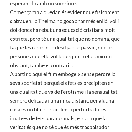
esperant-la amb un somriure.
Començaran a quedar, és evident que físicament
s’atrauen, la Thelma no gosa anar més enllà, vol i
dol doncs ha rebut una educació cristiana molt
estricta, però té una qualitat que no domina, que
fa que les coses que desitja que passin, que les
persones que ella vol la cerquin a ella, això no
obstant, també el contrari…
A partir d’aquí el film embogeix sense perdre la
seva sobrietat perquè els fets es precipiten en
una dualitat que va de l’erotisme i la sensualitat,
sempre delicada i una mica distant, per alguna
cosa és un film nòrdic, fins a pertorbadores
imatges de fets paranormals; encara que la
veritat és que no sé que és més trasbalsador