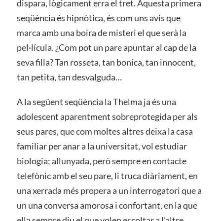
dispara, lògicament erra el tret. Aquesta primera
seqüència és hipnòtica, és com uns avis que
marca amb una boira de misteri el que serà la
pel·lícula. ¿Com pot un pare apuntar al cap de la
seva filla? Tan rosseta, tan bonica, tan innocent,
tan petita, tan desvalguda…
A la següent seqüència la Thelma ja és una
adolescent aparentment sobreprotegida per als
seus pares, que com moltes altres deixa la casa
familiar per anar a la universitat, vol estudiar
biologia; allunyada, però sempre en contacte
telefònic amb el seu pare, li truca diàriament, en
una xerrada més propera a un interrogatori que a
un una conversa amorosa i confortant, en la que
ella sempre diu el que volen escoltar a l’altre