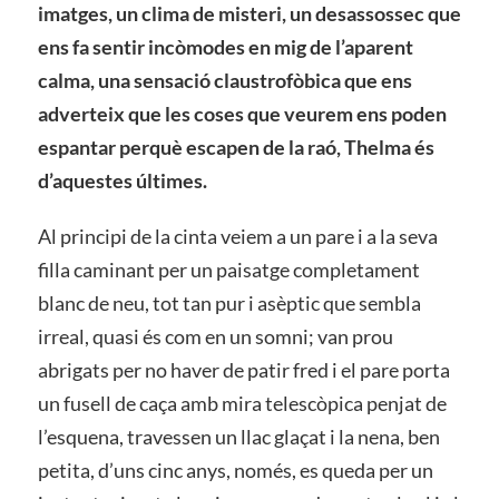
imatges, un clima de misteri, un desassossec que
ens fa sentir incòmodes en mig de l’aparent
calma, una sensació claustrofòbica que ens
adverteix que les coses que veurem ens poden
espantar perquè escapen de la raó, Thelma és
d’aquestes últimes.
Al principi de la cinta veiem a un pare i a la seva
filla caminant per un paisatge completament
blanc de neu, tot tan pur i asèptic que sembla
irreal, quasi és com en un somni; van prou
abrigats per no haver de patir fred i el pare porta
un fusell de caça amb mira telescòpica penjat de
l’esquena, travessen un llac glaçat i la nena, ben
petita, d’uns cinc anys, només, es queda per un