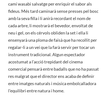
camí wasabi salvatge per enriquir el sabor als
fideus. Més tard caminarà sense presses pel bosc
amb la seva filla i li anirà recordant el nom de
cada arbre, li mostrarà el bevedor, envoltat de
neu i gel, on els cérvols obliden la set i ella li
ensenyarà una ploma de faisà que ha recollit per
regalar-li a un veí que la farà servir per tocar un
instrument tradicional. Algun espectador
acostumat a l’acció trepidant del cinema
comercial pensarà entre badalls que no ha passat
res malgrat que el director ens acaba de definir
entre imatges naturals i música embolcalladora
l’equilibri entre natura i home.