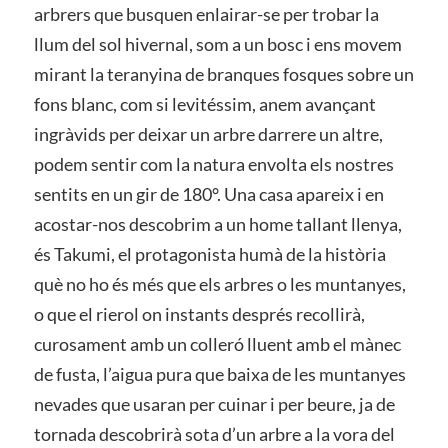
arbrers que busquen enlairar-se per trobar la
llum del sol hivernal, som a un bosc i ens movem
mirant la teranyina de branques fosques sobre un
fons blanc, com si levitéssim, anem avançant
ingràvids per deixar un arbre darrere un altre,
podem sentir com la natura envolta els nostres
sentits en un gir de 180°. Una casa apareix i en
acostar-nos descobrim a un home tallant llenya,
és Takumi, el protagonista humà de la història
què no ho és més que els arbres o les muntanyes,
o que el rierol on instants després recollirà,
curosament amb un colleró lluent amb el mànec
de fusta, l’aigua pura que baixa de les muntanyes
nevades que usaran per cuinar i per beure, ja de
tornada descobrirà sota d’un arbre a la vora del