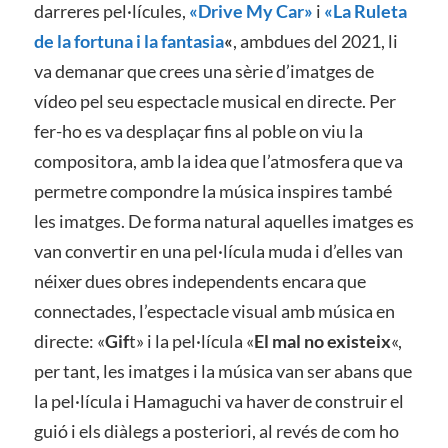
darreres pel·lícules,
«Drive My Car»
i
«La Ruleta
de la fortuna i la fantasia
«
, ambdues del 2021, li
va demanar que crees una sèrie d’imatges de
vídeo pel seu espectacle musical en directe. Per
fer-ho es va desplaçar fins al poble on viu la
compositora, amb la idea que l’atmosfera que va
permetre compondre la música inspires també
les imatges. De forma natural aquelles imatges es
van convertir en una pel·lícula muda i d’elles van
néixer dues obres independents encara que
connectades, l’espectacle visual amb música en
directe: «
Gif
t» i la pel·lícula «
El mal no existeix
«,
per tant, les imatges i la música van ser abans que
la pel·lícula i Hamaguchi va haver de construir el
guió i els diàlegs a posteriori, al revés de com ho