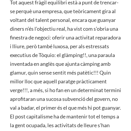
Tot aquest fràgil equilibri està a punt de trencar-
se perquè una empresa, que teòricament gira al
voltant del talent personal, encara que guanyar
diners n’és l’objectiu real, ha vist com s’obria una
finestra de negoci: oferir una activitat reparadora
i lliure, però també luxosa, per als estressats
executius de Tòquio: el glàmping!!, una paraula
inventada en anglès que ajunta càmping amb
glamur, quin sense sentit més patètic!!! Quin
millor lloc que aquell paratge pràcticament
verge!!!, a més, si ho fan en un determinat termini
aprofitaran una sucosa subvenció del govern, no
val a badar, el primer és el que més hi pot guanyar.
El post capitalisme ha de mantenir tot el temps a
la gent ocupada, les activitats de lleure s’han