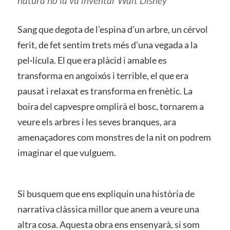
natura no la va inventar Walt Disney
Sang que degota de l’espina d’un arbre, un cérvol
ferit, de fet sentim trets més d’una vegada a la
pel·lícula. El que era plàcid i amable es
transforma en angoixós i terrible, el que era
pausat i relaxat es transforma en frenètic. La
boira del capvespre omplirà el bosc, tornarem a
veure els arbres i les seves branques, ara
amenaçadores com monstres de la nit on podrem
imaginar el que vulguem.
Si busquem que ens expliquin una història de
narrativa clàssica millor que anem a veure una
altra cosa. Aquesta obra ens ensenyarà, si som