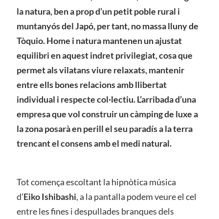
la natura, ben a prop d’un petit poble rural i
muntanyós del Japó, per tant, no massa lluny de
Tòquio. Home i natura mantenen un ajustat
equilibri en aquest indret privilegiat, cosa que
permet als vilatans viure relaxats, mantenir
entre ells bones relacions amb llibertat
individual i respecte col·lectiu. L’arribada d’una
empresa que vol construir un càmping de luxe a
la zona posarà en perill el seu paradís a la terra
trencant el consens amb el medi natural.
Tot comença escoltant la hipnòtica música
d’
Eiko Ishibashi
, a la pantalla podem veure el cel
entre les fines i despullades branques dels