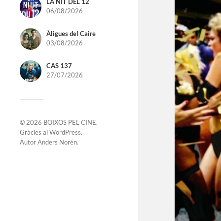
LA NIT DEL 12
06/08/2026
Àligues del Caire
03/08/2026
CAS 137
27/07/2026
© 2026
BOIXOS PEL CINE
.
Gràcies al
WordPress
.
Autor
Anders Norén
.