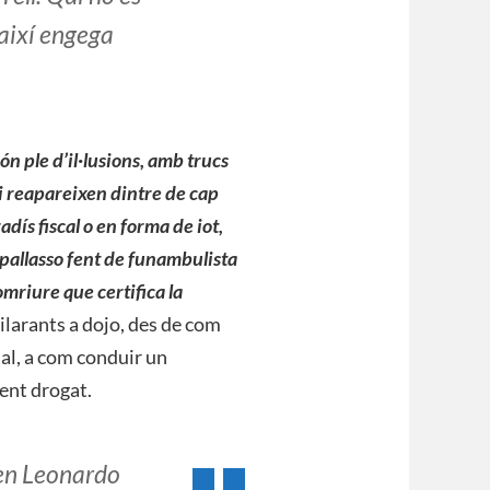
 així engega
món ple d’il·lusions, amb trucs
i reapareixen dintre de cap
adís fiscal o en forma de iot,
n pallasso fent de funambulista
mriure que certifica la
ilarants a dojo, des de com
nal, a com conduir un
ent drogat.
a en Leonardo