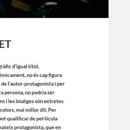
ET
àfic d’igual títol,
uímicament, no és cap figura
de l’autor-protagonista i per
ra persona, no podria ser
ns i les imatges són extretes
colors, mai millor dit. Per
ot qualificar de pel·lícula
l mateix protagonista, que en