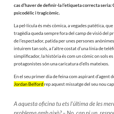
cas d’haver de definir-la l’etiqueta correcta seria
psicodèlic i tragicòmic.
La pel·lícula és més còmica, a vegades patètica, que 
tragèdia queda sempre fora del camp de visió del pr
de l’espectador, patida per unes persones anònime
intuirem tan sols, a l’altre costat d’una línia de tel
simplificador, la història és com un còmic on sols es
protagonistes són una caricatura d’ells mateixos.
En el seu primer dia de feina com aspirant d’agent d
Jordan Belford
rep aquest missatge del seu nou cap
A aquesta oficina tu ets l’última de les mer
problema amb això? – No, cap ni un, respon