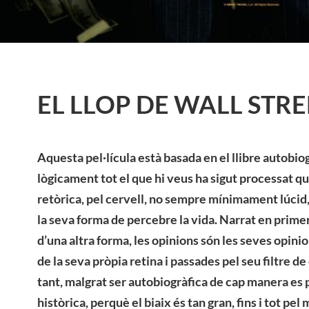
EL LLOP DE WALL STRE
Aquesta pel·lícula està basada en el llibre autobiogr
lògicament tot el que hi veus ha sigut processat q
retòrica, pel cervell, no sempre mínimament lúcid, 
la seva forma de percebre la vida. Narrat en prime
d’una altra forma, les opinions són les seves opinio
de la seva pròpia retina i passades pel seu filtre de 
tant, malgrat ser autobiogràfica de cap manera es p
històrica, perquè el biaix és tan gran, fins i tot pe