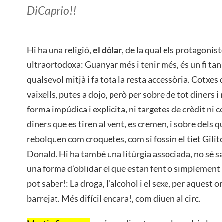
DiCaprio!!
Hi ha una religió,
el dòlar
, de la qual els protagoni
ultraortodoxa: Guanyar més i tenir més, és un fi tan 
qualsevol mitjà i fa tota la resta accessòria. Cotxes
vaixells, putes a dojo, però per sobre de tot diners 
forma impúdica i explicita, ni targetes de crèdit ni 
diners que es tiren al vent, es cremen, i sobre dels q
rebolquen com croquetes, com si fossin el tiet Gilit
Donald. Hi ha també una litúrgia associada, no sé sap 
una forma d’oblidar el que estan fent o simplement 
pot saber!: La droga, l’alcohol i el sexe, per aquest o
barrejat. Més difícil encara!, com diuen al circ.