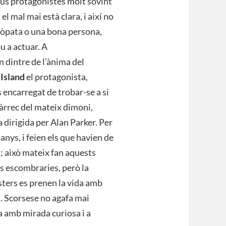
seus protagonistes molt sovint
el mal mai està clara, i així no
icòpata o una bona persona,
u a actuar. A
ten dintre de l’ànima del
 Island
el protagonista,
s encarregat de trobar-se a si
càrrec del mateix dimoni,
a dirigida per Alan Parker. Per
anys, i feien els que havien de
; això mateix fan aquests
ns escombraries, però la
sters es prenen la vida amb
. Scorsese no agafa mai
a amb mirada curiosa i a