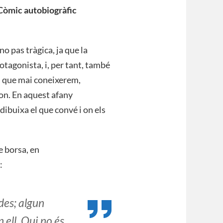
: Còmic autobiogràfic
no pas tràgica, ja que la
otagonista, i, per tant, també
s que mai coneixerem,
èfon. En aquest afany
 dibuixa el que convé i on els
e borsa, en
:
des; algun
 ell. Qui no és