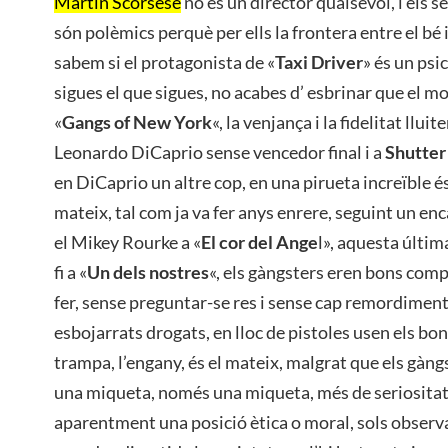
Martin Scorsese
no és un director qualsevol, i els 
són polèmics perquè per ells la frontera entre el bé i 
sabem si el protagonista de «
Taxi Driver
» és un ps
sigues el que sigues, no acabes d’ esbrinar que el mo
«
Gangs of New York
«, la venjança i la fidelitat llui
Leonardo DiCaprio sense vencedor final i a
Shutter
en DiCaprio un altre cop, en una pirueta increïble é
mateix, tal com ja va fer anys enrere, seguint un en
el Mikey Rourke a «
El cor del Ange
l», aquesta últim
fi a «
Un dels nostres
«, els gàngsters eren bons comp
fer, sense preguntar-se res i sense cap remordiment
esbojarrats drogats, en lloc de pistoles usen els bo
trampa, l’engany, és el mateix, malgrat que els gàng
una miqueta, només una miqueta, més de seriositat
aparentment una posició ètica o moral, sols observ