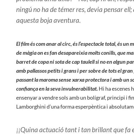
ningú no ha de témer res, devia pensar ell;
aquesta boja aventura.
El film és com anar al circ, és l’espectacle total, és un 
de màgia on es fan desapareixia molts conills, que ma
barret de copa ni sota de cap taulell si no en algun par
amb pallassos petits i grans i per sobre de tots el gra
passant la maroma sense xarxa protectora i amb un so
confiança en la seva invulnerabilitat.
Hi ha escenes h
ensenyar a vendre sols amb un bolígraf, principi i fi
Lamborghini d’una forma esperpèntica i absolutam
¡¡Quina actuació tant i tan brillant que f