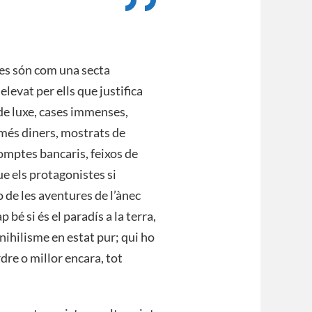
stes són com una secta
elevat per ells que justifica
 de luxe, cases immenses,
i més diners, mostrats de
comptes bancaris, feixos de
ue els protagonistes si
o de les aventures de l’ànec
bé si és el paradís a la terra,
nihilisme en estat pur; qui ho
rdre o millor encara, tot