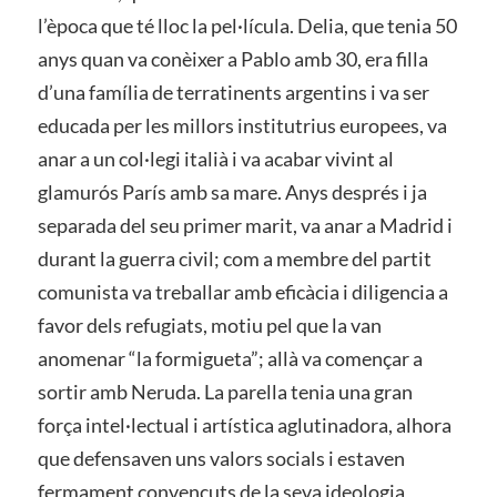
l’època que té lloc la pel·lícula. Delia, que tenia 50
anys quan va conèixer a Pablo amb 30, era filla
d’una família de terratinents argentins i va ser
educada per les millors institutrius europees, va
anar a un col·legi italià i va acabar vivint al
glamurós París amb sa mare. Anys després i ja
separada del seu primer marit, va anar a Madrid i
durant la guerra civil; com a membre del partit
comunista va treballar amb eficàcia i diligencia a
favor dels refugiats, motiu pel que la van
anomenar “la formigueta”; allà va començar a
sortir amb Neruda. La parella tenia una gran
força intel·lectual i artística aglutinadora, alhora
que defensaven uns valors socials i estaven
fermament convençuts de la seva ideologia