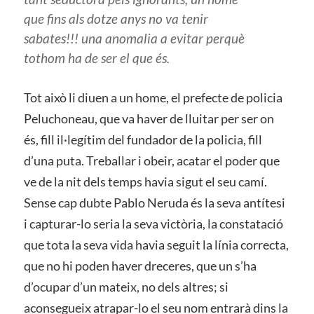
que fins als dotze anys no va tenir
sabates!!! una anomalia a evitar perquè
tothom ha de ser el que és.
Tot això li diuen a un home, el prefecte de policia
Peluchoneau, que va haver de lluitar per ser on
és, fill il·legítim del fundador de la policia, fill
d’una puta. Treballar i obeir, acatar el poder que
ve de la nit dels temps havia sigut el seu camí.
Sense cap dubte Pablo Neruda és la seva antítesi
i capturar-lo seria la seva victòria, la constatació
que tota la seva vida havia seguit la línia correcta,
que no hi poden haver dreceres, que un s’ha
d’ocupar d’un mateix, no dels altres; si
aconsegueix atrapar-lo el seu nom entrarà dins la