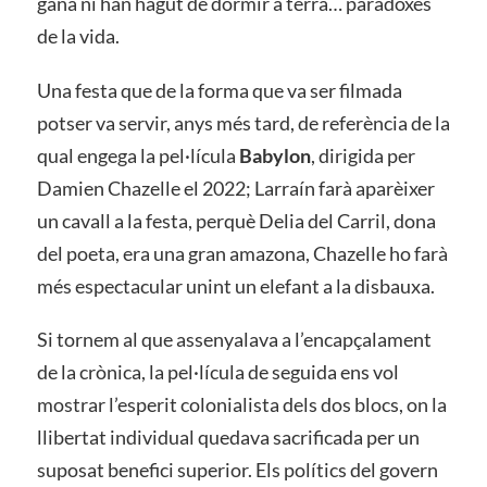
gana ni han hagut de dormir a terra… paradoxes
de la vida.
Una festa que de la forma que va ser filmada
potser va servir, anys més tard, de referència de la
qual engega la pel·lícula
Babylon
, dirigida per
Damien Chazelle el 2022; Larraín farà aparèixer
un cavall a la festa, perquè Delia del Carril, dona
del poeta, era una gran amazona, Chazelle ho farà
més espectacular unint un elefant a la disbauxa.
Si tornem al que assenyalava a l’encapçalament
de la crònica, la pel·lícula de seguida ens vol
mostrar l’esperit colonialista dels dos blocs, on la
llibertat individual quedava sacrificada per un
suposat benefici superior. Els polítics del govern