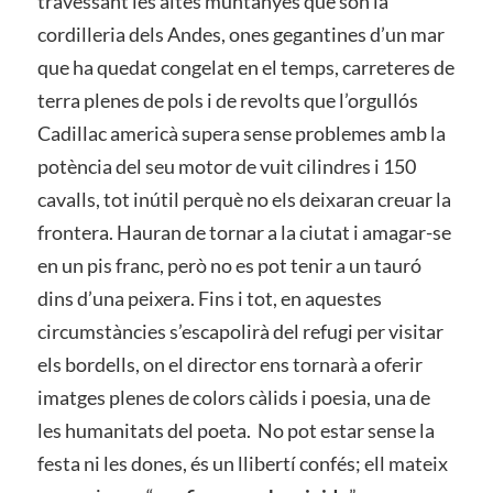
travessant les altes muntanyes que són la
cordilleria dels Andes, ones gegantines d’un mar
que ha quedat congelat en el temps, carreteres de
terra plenes de pols i de revolts que l’orgullós
Cadillac americà supera sense problemes amb la
potència del seu motor de vuit cilindres i 150
cavalls, tot inútil perquè no els deixaran creuar la
frontera. Hauran de tornar a la ciutat i amagar-se
en un pis franc, però no es pot tenir a un tauró
dins d’una peixera. Fins i tot, en aquestes
circumstàncies s’escapolirà del refugi per visitar
els bordells, on el director ens tornarà a oferir
imatges plenes de colors càlids i poesia, una de
les humanitats del poeta. No pot estar sense la
festa ni les dones, és un llibertí confés; ell mateix