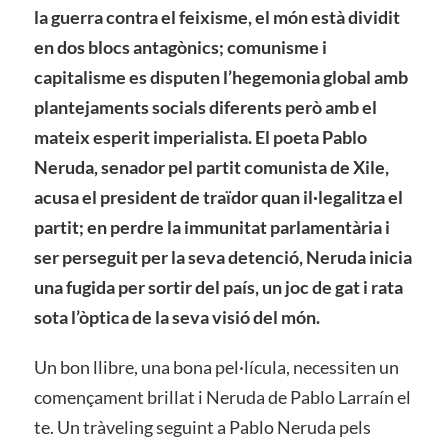
la guerra contra el feixisme, el món està dividit
en dos blocs antagònics; comunisme i
capitalisme es disputen l’hegemonia global amb
plantejaments socials diferents però amb el
mateix esperit imperialista. El poeta Pablo
Neruda, senador pel partit comunista de Xile,
acusa el president de traïdor quan il·legalitza el
partit; en perdre la immunitat parlamentària i
ser perseguit per la seva detenció, Neruda inicia
una fugida per sortir del país, un joc de gat i rata
sota l’òptica de la seva visió del món.
Un bon llibre, una bona pel·lícula, necessiten un
començament brillat i Neruda de Pablo Larraín el
te. Un tràveling seguint a Pablo Neruda pels