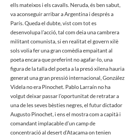
ells mateixos i els cavalls. Neruda, és ben sabut,
va aconseguir arribar a Argentina i després a
París. Queda el dubte, vist com tot es
desenvolupa l’acció, tal com deia una cambrera
militant comunista, si en realitat el govern xilè
sols volia fer una gran comèdia empaitant al
poeta encara que preferint no agafar-lo, una
figura de la talla del poeta a la presó xilena hauria
generat una gran pressió internacional, González
Videla no era Pinochet. Pablo Larraín no ha
volgut deixar passar l’oportunitat de retratar a
una de les seves bèsties negres, el futur dictador
Augusto Pinochet, i ens el mostra com a capità i
comandant implacable d’un camp de
concentració al desert d’Atacama on tenien