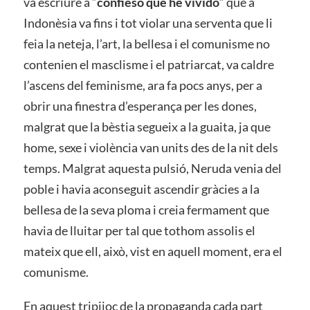
va escriure a “
confieso que he vivido
” que a
Indonèsia va fins i tot violar una serventa que li
feia la neteja, l’art, la bellesa i el comunisme no
contenien el masclisme i el patriarcat, va caldre
l’ascens del feminisme, ara fa pocs anys, per a
obrir una finestra d’esperança per les dones,
malgrat que la bèstia segueix a la guaita, ja que
home, sexe i violència van units des de la nit dels
temps. Malgrat aquesta pulsió, Neruda venia del
poble i havia aconseguit ascendir gràcies a la
bellesa de la seva ploma i creia fermament que
havia de lluitar per tal que tothom assolis el
mateix que ell, això, vist en aquell moment, era el
comunisme.
En aquest tripijoc de la propaganda cada part