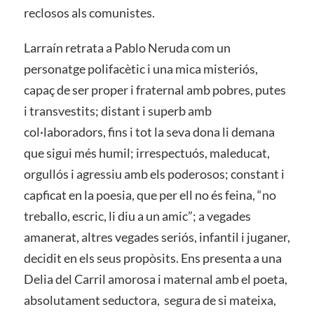
reclosos als comunistes.
Larraín retrata a Pablo Neruda com un
personatge polifacètic i una mica misteriós,
capaç de ser proper i fraternal amb pobres, putes
i transvestits; distant i superb amb
col·laboradors, fins i tot la seva dona li demana
que sigui més humil; irrespectuós, maleducat,
orgullós i agressiu amb els poderosos; constant i
capficat en la poesia, que per ell no és feina, “no
treballo, escric, li diu a un amic”; a vegades
amanerat, altres vegades seriós, infantil i juganer,
decidit en els seus propòsits. Ens presenta a una
Delia del Carril amorosa i maternal amb el poeta,
absolutament seductora, segura de si mateixa,