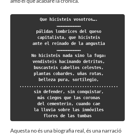
amb el que acabaré la crònica.
 Que hicisteis vosotros….

 …………………………

 pálidas lombrices del queso

 capitalista, que hicisteis

 ante el reinado de la angustia

 …………………………

 No hicisteis nada sino la fuga:

 vendisteis hacinando detritus,

 buscasteis cabellos celestes,

 plantas cobardes, uñas rotas,

 belleza pura, sortilegio,

 .........................................

 sin defender, sin conquistar,

 más ciegos que las coronas

 del cementerio, cuando cae

 la lluvia sobre las inmóviles

 flores de las tumbas 
Aquesta no és una biografia real, és una narració