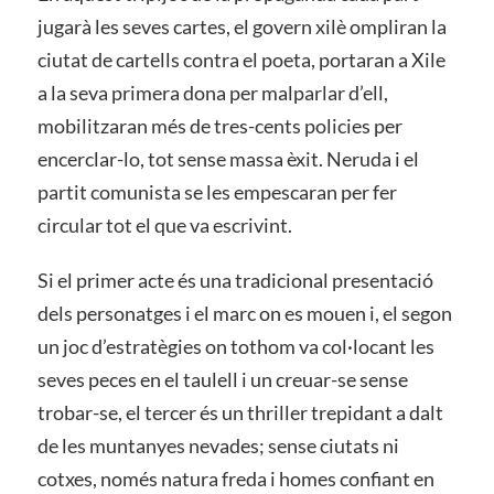
jugarà les seves cartes, el govern xilè ompliran la
ciutat de cartells contra el poeta, portaran a Xile
a la seva primera dona per malparlar d’ell,
mobilitzaran més de tres-cents policies per
encerclar-lo, tot sense massa èxit. Neruda i el
partit comunista se les empescaran per fer
circular tot el que va escrivint.
Si el primer acte és una tradicional presentació
dels personatges i el marc on es mouen i, el segon
un joc d’estratègies on tothom va col·locant les
seves peces en el taulell i un creuar-se sense
trobar-se, el tercer és un thriller trepidant a dalt
de les muntanyes nevades; sense ciutats ni
cotxes, només natura freda i homes confiant en