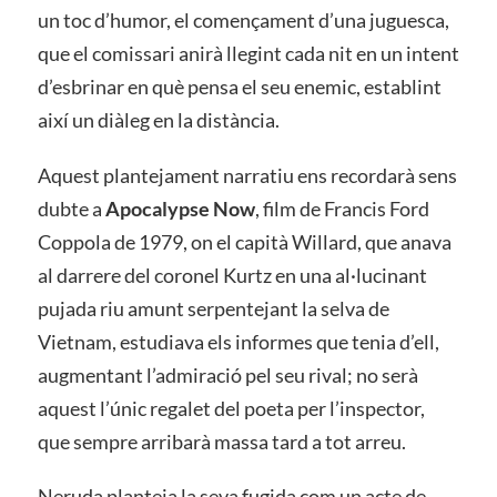
un toc d’humor, el començament d’una juguesca,
que el comissari anirà llegint cada nit en un intent
d’esbrinar en què pensa el seu enemic, establint
així un diàleg en la distància.
Aquest plantejament narratiu ens recordarà sens
dubte a
Apocalypse Now
, film de Francis Ford
Coppola de 1979, on el capità Willard, que anava
al darrere del coronel Kurtz en una al·lucinant
pujada riu amunt serpentejant la selva de
Vietnam, estudiava els informes que tenia d’ell,
augmentant l’admiració pel seu rival; no serà
aquest l’únic regalet del poeta per l’inspector,
que sempre arribarà massa tard a tot arreu.
Neruda planteja la seva fugida com un acte de