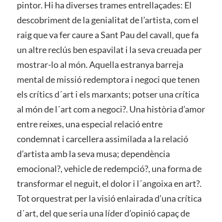
pintor. Hi ha diverses trames entrellaçades: El
descobriment de la genialitat de l’artista, com el
raig que va fer caure a Sant Pau del cavall, que fa
un altre reclús ben espavilat i la seva creuada per
mostrar-lo al món. Aquella estranya barreja
mental de missió redemptora i negoci que tenen
els crítics d´art i els marxants; potser una crítica
al món de l´art com a negoci?. Una història d’amor
entre reixes, una especial relació entre
condemnat i carcellera assimilada a la relació
d’artista amb la seva musa; dependència
emocional?, vehicle de redempció?, una forma de
transformar el neguit, el dolor i l´angoixa en art?.
Tot orquestrat per la visió enlairada d’una crítica
d´art, del que seria una líder d’opinió capaç de