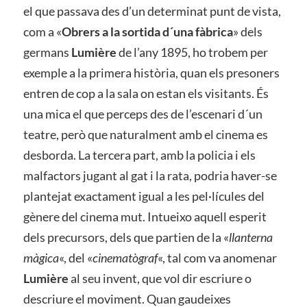
el que passava des d’un determinat punt de vista,
com a «
Obrers a la sortida d´una fàbrica
» dels
germans
Lumière
de l’any 1895, ho trobem per
exemple a la primera història, quan els presoners
entren de cop a la sala on estan els visitants. És
una mica el que perceps des de l’escenari d´un
teatre, però que naturalment amb el cinema es
desborda. La tercera part, amb la policia i els
malfactors jugant al gat i la rata, podria haver-se
plantejat exactament igual a les pel·lícules del
gènere del cinema mut. Intueixo aquell esperit
dels precursors, dels que partien de la «
llanterna
màgica
«, del «
cinematògraf
«, tal com va anomenar
Lumière
al seu invent, que vol dir escriure o
descriure el moviment. Quan gaudeixes