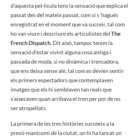
d’aquesta pel·lícula tens la sensació que explica el
passat des del mateix passat, com si s´hagués
enregistrat en el moment que va succeir, tal com
ho van viure i descriure els articulistes del
The
French Dispatch
. Dit això, tampoc tenim la
sensació d’estar vivint alguna cosa antiga i
passada de moda, si no dinàmica i trencadora,
que ens deixa sense alè, tal com es devien sentir
els primers espectadors que contemplaven
imatges que els hi semblaven tan reals que
s’aixecaven quan arribava el tren per por de no
ser atropellats.
La primera de les tres històries succeeix a la
presó-manicomi de la ciutat, on hi ha tancat un