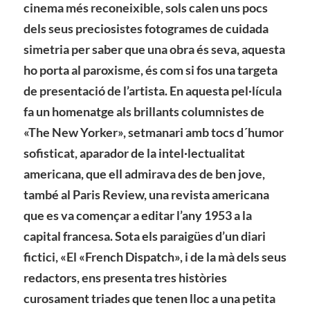
cinema més reconeixible, sols calen uns pocs
dels seus preciosistes fotogrames de cuidada
simetria per saber que una obra és seva, aquesta
ho porta al paroxisme, és com si fos una targeta
de presentació de l’artista. En aquesta pel·lícula
fa un homenatge als brillants columnistes de
«The New Yorker», setmanari amb tocs d´humor
sofisticat, aparador de la intel·lectualitat
americana, que ell admirava des de ben jove,
també al Paris Review, una revista americana
que es va començar a editar l’any 1953 a la
capital francesa. Sota els paraigües d’un diari
fictici, «El «French Dispatch», i de la mà dels seus
redactors, ens presenta tres històries
curosament triades que tenen lloc a una petita