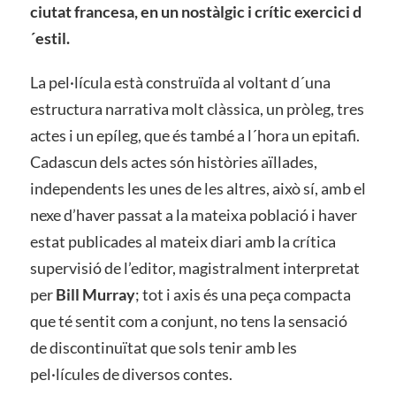
ciutat francesa, en un nostàlgic i crític exercici d
´estil.
La pel·lícula està construïda al voltant d´una
estructura narrativa molt clàssica, un pròleg, tres
actes i un epíleg, que és també a l´hora un epitafi.
Cadascun dels actes són històries aïllades,
independents les unes de les altres, això sí, amb el
nexe d’haver passat a la mateixa població i haver
estat publicades al mateix diari amb la crítica
supervisió de l’editor, magistralment interpretat
per
Bill Murray
; tot i axis és una peça compacta
que té sentit com a conjunt, no tens la sensació
de discontinuïtat que sols tenir amb les
pel·lícules de diversos contes.