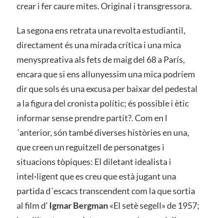
crear i fer caure mites. Original i transgressora.
La segona ens retrata una revolta estudiantil,
directament és una mirada crítica i una mica
menyspreativa als fets de maig del 68 a París,
encara que si ens allunyessim una mica podríem
dir que sols és una excusa per baixar del pedestal
a la figura del cronista polític; és possible i ètic
informar sense prendre partit?. Com en l
´anterior, són també diverses històries en una,
que creen un reguitzell de personatges i
situacions tòpiques: El diletant idealista i
intel·ligent que es creu que està jugant una
partida d´escacs transcendent com la que sortia
al film d’
Igmar Bergman
«El setè segell» de 1957;