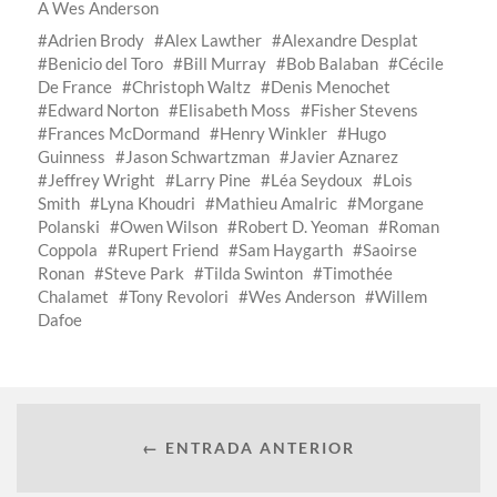
A
Wes Anderson
Adrien Brody
Alex Lawther
Alexandre Desplat
Benicio del Toro
Bill Murray
Bob Balaban
Cécile
De France
Christoph Waltz
Denis Menochet
Edward Norton
Elisabeth Moss
Fisher Stevens
Frances McDormand
Henry Winkler
Hugo
Guinness
Jason Schwartzman
Javier Aznarez
Jeffrey Wright
Larry Pine
Léa Seydoux
Lois
Smith
Lyna Khoudri
Mathieu Amalric
Morgane
Polanski
Owen Wilson
Robert D. Yeoman
Roman
Coppola
Rupert Friend
Sam Haygarth
Saoirse
Ronan
Steve Park
Tilda Swinton
Timothée
Chalamet
Tony Revolori
Wes Anderson
Willem
Dafoe
← ENTRADA ANTERIOR