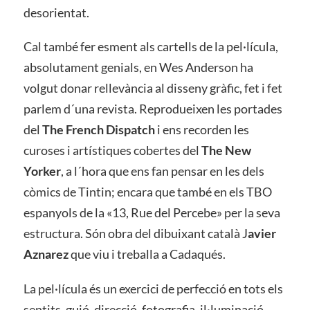
desorientat.
Cal també fer esment als cartells de la pel·lícula,
absolutament genials, en Wes Anderson ha
volgut donar rellevància al disseny gràfic, fet i fet
parlem d´una revista. Reprodueixen les portades
del
The French Dispatch
i ens recorden les
curoses i artístiques cobertes del
The New
Yorker
, a l´hora que ens fan pensar en les dels
còmics de Tintin; encara que també en els TBO
espanyols de la «13, Rue del Percebe» per la seva
estructura. Són obra del dibuixant català J
avier
Aznarez
que viu i treballa a Cadaqués.
La pel·lícula és un exercici de perfecció en tots els
sentits, guió, direcció, fotografia, il·luminació,