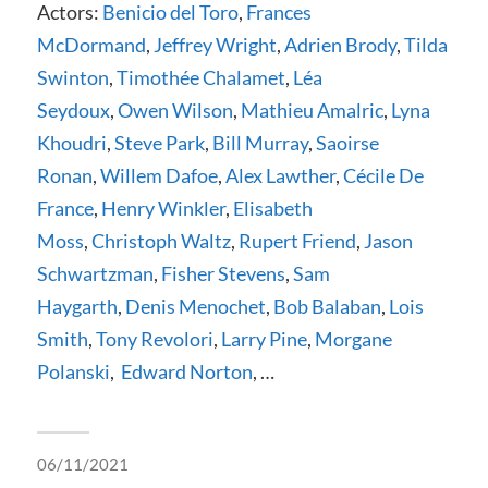
Actors:
Benicio del Toro
,
Frances
McDormand
,
Jeffrey Wright
,
Adrien Brody
,
Tilda
Swinton
,
Timothée Chalamet
,
Léa
Seydoux
,
Owen Wilson
,
Mathieu Amalric
,
Lyna
Khoudri
,
Steve Park
,
Bill Murray
,
Saoirse
Ronan
,
Willem Dafoe
,
Alex Lawther
,
Cécile De
France
,
Henry Winkler
,
Elisabeth
Moss
,
Christoph Waltz
,
Rupert Friend
,
Jason
Schwartzman
,
Fisher Stevens
,
Sam
Haygarth
,
Denis Menochet
,
Bob Balaban
,
Lois
Smith
,
Tony Revolori
,
Larry Pine
,
Morgane
Polanski
,
Edward Norton
, …
06/11/2021