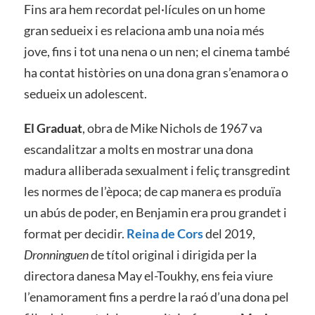
Fins ara hem recordat pel·lícules on un home
gran sedueix i es relaciona amb una noia més
jove, fins i tot una nena o un nen; el cinema també
ha contat històries on una dona gran s’enamora o
sedueix un adolescent.
El Graduat
, obra de Mike Nichols de 1967 va
escandalitzar a molts en mostrar una dona
madura alliberada sexualment i feliç transgredint
les normes de l’època; de cap manera es produïa
un abús de poder, en Benjamin era prou grandet i
format per decidir.
Reina de Cors
del 2019,
Dronninguen
de títol original i dirigida per la
directora danesa May el-Toukhy, ens feia viure
l’enamorament fins a perdre la raó d’una dona pel