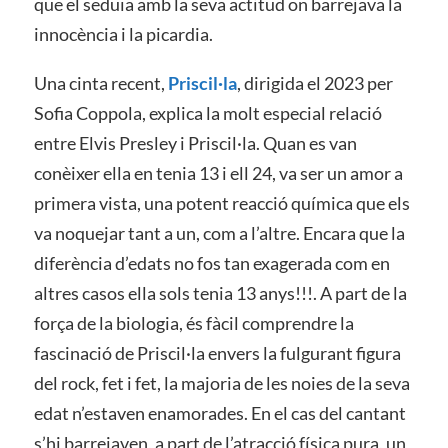
que el seduïa amb la seva actitud on barrejava la
innocència i la picardia.
Una cinta recent,
Priscil·la
, dirigida el 2023 per
Sofia Coppola, explica la molt especial relació
entre Elvis Presley i Priscil·la. Quan es van
conèixer ella en tenia 13 i ell 24, va ser un amor a
primera vista, una potent reacció química que els
va noquejar tant a un, com a l’altre. Encara que la
diferència d’edats no fos tan exagerada com en
altres casos ella sols tenia 13 anys!!!. A part de la
força de la biologia, és fàcil comprendre la
fascinació de Priscil·la envers la fulgurant figura
del rock, fet i fet, la majoria de les noies de la seva
edat n’estaven enamorades. En el cas del cantant
s’hi barrejaven, a part de l’atracció física pura, un