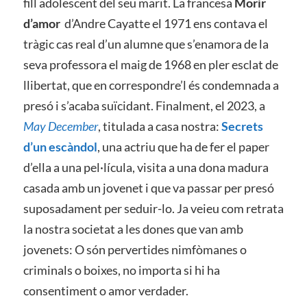
fill adolescent del seu marit. La francesa
Morir
d’amor
d’Andre Cayatte el 1971 ens contava el
tràgic cas real d’un alumne que s’enamora de la
seva professora el maig de 1968 en pler esclat de
llibertat, que en correspondre’l és condemnada a
presó i s’acaba suïcidant. Finalment, el 2023, a
May December
, titulada a casa nostra:
Secrets
d’un escàndol
, una actriu que ha de fer el paper
d’ella a una pel·lícula, visita a una dona madura
casada amb un jovenet i que va passar per presó
suposadament per seduir-lo. Ja veieu com retrata
la nostra societat a les dones que van amb
jovenets: O són pervertides nimfòmanes o
criminals o boixes, no importa si hi ha
consentiment o amor verdader.