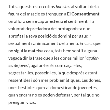
Tots aquests estereotips
bonistes
al voltant de la
figura del mascle es trenquen a
El Consentiment
on aflora sense cap anestesia el sentiment i la
voluntat depredadora del protagonista que
aprofita la seva posició de domini per gaudir
sexualment i anímicament de la nena. Encara que
no sigui la mateixa cosa, tots hem sentit alguna
vegada dir la frase que a les dones millor “
agafar-
les de joves
”, agafar-les és com caçar-les,
segrestar-les, posseir-les, ja que després estant
ressentides i són més problemàtiques. Les dones,
unes bestioles que cal domesticar de jovenetes,
quan encara no es poden defensar, per tal que no
prenguin vicis.