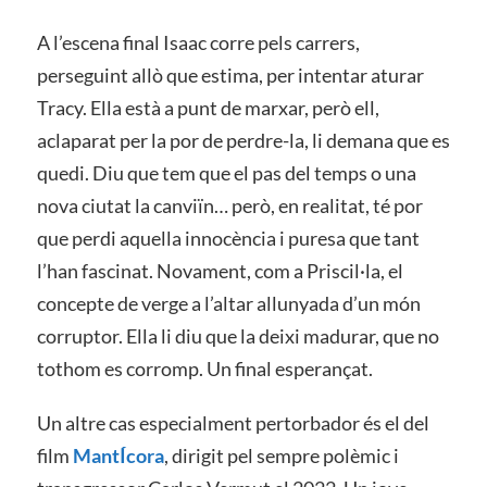
A l’escena final Isaac corre pels carrers,
perseguint allò que estima, per intentar aturar
Tracy. Ella està a punt de marxar, però ell,
aclaparat per la por de perdre-la, li demana que es
quedi. Diu que tem que el pas del temps o una
nova ciutat la canviïn… però, en realitat, té por
que perdi aquella innocència i puresa que tant
l’han fascinat. Novament, com a Priscil·la, el
concepte de verge a l’altar allunyada d’un món
corruptor. Ella li diu que la deixi madurar, que no
tothom es corromp. Un final esperançat.
Un altre cas especialment pertorbador és el del
film
MantÍcora
, dirigit pel sempre polèmic i