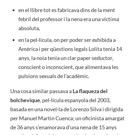
en el llibre tot es fabricava dins de la ment
febril del professor i la nena era una víctima
absoluta,
en la pel·lícula, on per poder ser exhibida a
Amèrica i per qüestions legals Lolita tenia 14
anys, la noia tenia un clar paper seductor,
conscient o inconscient, que alimentava les
pulsions sexuals de l’acadèmic.
Una cosa similar passava a
La flaqueza del
bolchevique
, pel·lícula espanyola del 2003,
basada en una novel·la de Lorenzo Silva i dirigida
per Manuel Martin Cuenca; un oficinista amargat
de 36 anys s’enamorava d’una nena de 15 anys