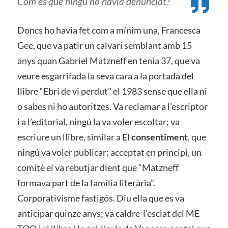
Com és que ningú ho havia denunciat?
Doncs ho havia fet com a mínim una, Francesca
Gee, que va patir un calvari semblant amb 15
anys quan Gabriel Matzneff en tenia 37, que va
veure esgarrifada la seva cara a la portada del
llibre “Ebri de vi perdut” el 1983 sense que ella ni
o sabes ni ho autoritzes. Va reclamar a l’escriptor
i a l’editorial, ningú la va voler escoltar; va
escriure un llibre, similar a
El consentiment
, que
ningú va voler publicar; acceptat en principi, un
comitè el va rebutjar dient que “Matzneff
formava part de la família literària”.
Corporativisme fastigós. Diu ella que es va
anticipar quinze anys; va caldre l’esclat del ME