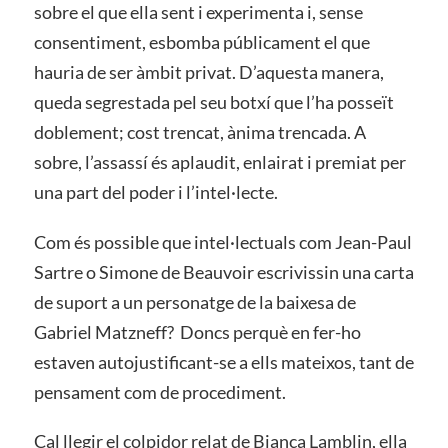
sobre el que ella sent i experimenta i, sense
consentiment, esbomba públicament el que
hauria de ser àmbit privat. D’aquesta manera,
queda segrestada pel seu botxí que l’ha posseït
doblement; cost trencat, ànima trencada. A
sobre, l’assassí és aplaudit, enlairat i premiat per
una part del poder i l’intel·lecte.
Com és possible que intel·lectuals com Jean-Paul
Sartre o Simone de Beauvoir escrivissin una carta
de suport a un personatge de la baixesa de
Gabriel Matzneff? Doncs perquè en fer-ho
estaven autojustificant-se a ells mateixos, tant de
pensament com de procediment.
Cal llegir el colpidor relat de Bianca Lamblin, ella