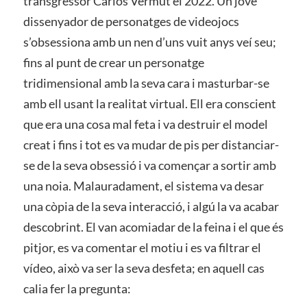
transgressor Carlos Vermut el 2022. Un jove
dissenyador de personatges de videojocs
s’obsessiona amb un nen d’uns vuit anys veí seu;
fins al punt de crear un personatge
tridimensional amb la seva cara i masturbar-se
amb ell usant la realitat virtual. Ell era conscient
que era una cosa mal feta i va destruir el model
creat i fins i tot es va mudar de pis per distanciar-
se de la seva obsessió i va començar a sortir amb
una noia. Malauradament, el sistema va desar
una còpia de la seva interacció, i algú la va acabar
descobrint. El van acomiadar de la feina i el que és
pitjor, es va comentar el motiu i es va filtrar el
vídeo, això va ser la seva desfeta; en aquell cas
calia fer la pregunta: