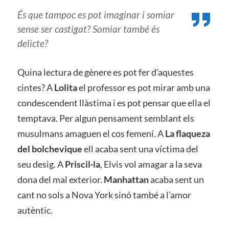
És que tampoc es pot imaginar i somiar
sense ser castigat? Somiar també és
delicte?
Quina lectura de gènere es pot fer d’aquestes
cintes? A
Lolita
el professor es pot mirar amb una
condescendent llàstima i es pot pensar que ella el
temptava. Per algun pensament semblant els
musulmans amaguen el cos femení. A
La flaqueza
del bolchevique
ell acaba sent una víctima del
seu desig. A
Priscil·la
, Elvis vol amagar a la seva
dona del mal exterior.
Manhattan
acaba sent un
cant no sols a Nova York sinó també a l’amor
autèntic.