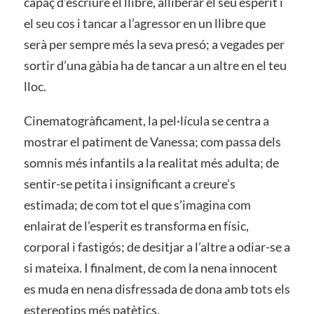
capaç d’escriure el llibre, alliberar el seu esperit i
el seu cos i tancar a l’agressor en un llibre que
serà per sempre més la seva presó; a vegades per
sortir d’una gàbia ha de tancar a un altre en el teu
lloc.
Cinematogràficament, la pel·lícula se centra a
mostrar el patiment de Vanessa; com passa dels
somnis més infantils a la realitat més adulta; de
sentir-se petita i insignificant a creure’s
estimada; de com tot el que s’imagina com
enlairat de l’esperit es transforma en físic,
corporal i fastigós; de desitjar a l’altre a odiar-se a
si mateixa. I finalment, de com la nena innocent
es muda en nena disfressada de dona amb tots els
estereotips més patètics.