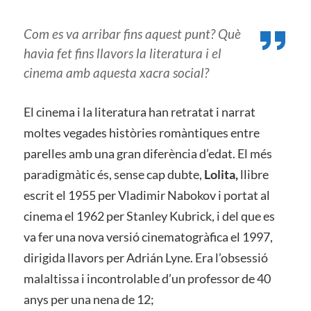
Com es va arribar fins aquest punt? Què
havia fet fins llavors la literatura i el
cinema amb aquesta xacra social?
El cinema i la literatura han retratat i narrat
moltes vegades històries romàntiques entre
parelles amb una gran diferència d’edat. El més
paradigmàtic és, sense cap dubte,
Lolita,
llibre
escrit el 1955 per Vladimir Nabokov i portat al
cinema el 1962 per Stanley Kubrick, i del que es
va fer una nova versió cinematogràfica el 1997,
dirigida llavors per Adrián Lyne. Era l’obsessió
malaltissa i incontrolable d’un professor de 40
anys per una nena de 12;