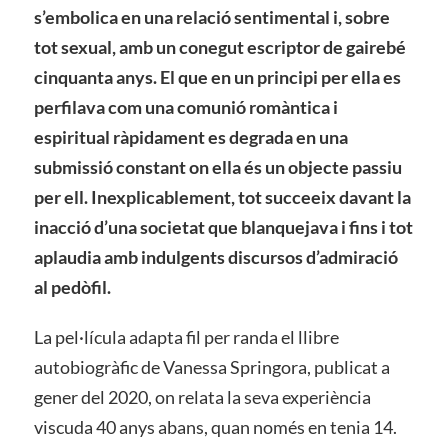
s’embolica en una relació sentimental i, sobre
tot sexual, amb un conegut escriptor de gairebé
cinquanta anys. El que en un principi per ella es
perfilava com una comunió romàntica i
espiritual ràpidament es degrada en una
submissió constant on ella és un objecte passiu
per ell. Inexplicablement, tot succeeix davant la
inacció d’una societat que blanquejava i fins i tot
aplaudia amb indulgents discursos d’admiració
al pedòfil.
La pel·lícula adapta fil per randa el llibre
autobiogràfic de Vanessa Springora, publicat a
gener del 2020, on relata la seva experiència
viscuda 40 anys abans, quan només en tenia 14.