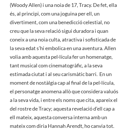
(Woody Allen) i una noia de 17, Tracy. De fet, ella
és, al principi, com una joguina per ell, un
divertiment, com una benedicció celestial, no
creu que la seva relació sigui duradora i quan
coneix a una noia culta, atractiva i sofisticada de
la seva edat s’hi embolica en una aventura. Allen
volia amb aquesta pel·lícula fer un homenatge,
tant musical com cinematogràfic, a la seva
estimada ciutat i al seu carismàtic barri. En un
moment de nostàlgia cap al final de la pel·lícula,
el personatge anomena allò que considera valuós
a la seva vida, i entre els noms que cita, apareix el
del rostre de Tracy; aquesta revelació d’ell cap a
ell mateix, aquesta conversa interna amb un
mateix com diria Hannah Arendt, ho canvia tot.