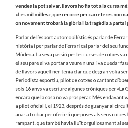
vendes la pot salvar, llavors ho fia tot a la cursa mé
«Les mil milles», que recorre per carreteres norma
on novament trobarà la glòria i la tragèdia a parts i
Parlar de l’esport automobilístic és parlar de Ferrar
història i per parlar de Ferrari cal parlar del seu fu
Mòdena. La seva passió per les curses de cotxes v
el seu pare el va portar a veure’n una i va quedar fasc
de llavors aquell nen tenia clar que de gran volia se
Periodista esportiu, pilot de cotxes o cantant d’òpe
sols 16 anys va escriure algunes cròniques per «
La 
encara que la cosa no va prosperar. Més endavant 
a pilot oficial i, el 1923, després de guanyar al circu
anar a trobar per oferir-li que poses als seus cotxes l
rampant, que també havia lluït orgullosament al seu a