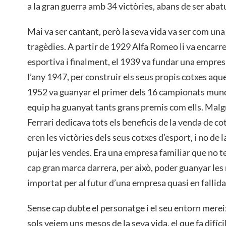
a la gran guerra amb 34 victòries, abans de ser abatu
Mai va ser cantant, però la seva vida va ser com una 
tragèdies. A partir de 1929 Alfa Romeo li va encarre
esportiva i finalment, el 1939 va fundar una empres
l’any 1947, per construir els seus propis cotxes aqu
1952 va guanyar el primer dels 16 campionats mundi
equip ha guanyat tants grans premis com ells. Malgr
Ferrari dedicava tots els beneficis de la venda de cot
eren les victòries dels seus cotxes d’esport, i no de 
pujar les vendes. Era una empresa familiar que no 
cap gran marca darrera, per això, poder guanyar les 
importat per al futur d’una empresa quasi en fallida
Sense cap dubte el personatge i el seu entorn merei
sols veiem uns mesos de la seva vida, el que fa difíc