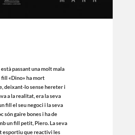
 està passant una molt mala
 fill «Dino» ha mort
e, deixant-lo sense hereter i
a a la realitat, era la seva
 fill el seu negoci i la seva
c són gaire bones i ha de
 un fill petit, Piero. La seva
it esportiu que reactivi les