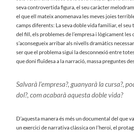
seva controvertida figura, el seu caràcter melodramàt
el que ell mateix anomenava les meves joies terrible
camps diferents: La seva doble vida familiar, el seu 
del fill, els problemes de l’empresa i lògicament les 
s’aconsegueix arribar als nivells dramàtics necessar
ser que el problema sigui la desconnexió entre totes
que doni fluïdesa a la narració, massa preguntes des
Salvarà l’empresa?, guanyarà la cursa?, po
dol?, com acabarà aquesta doble vida?
D’aquesta manera és més un documental del que va
un exercici de narrativa clàssica on l’heroi, el prota