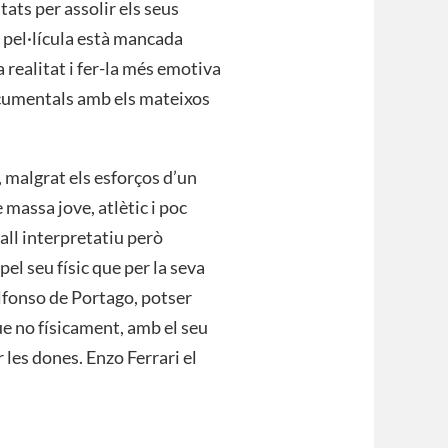
ats per assolir els seus
 pel·lícula està mancada
a realitat i fer-la més emotiva
ocumentals amb els mateixos
 malgrat els esforços d’un
massa jove, atlètic i poc
all interpretatiu però
l seu físic que per la seva
lfonso de Portago, potser
ue no físicament, amb el seu
 les dones. Enzo Ferrari el