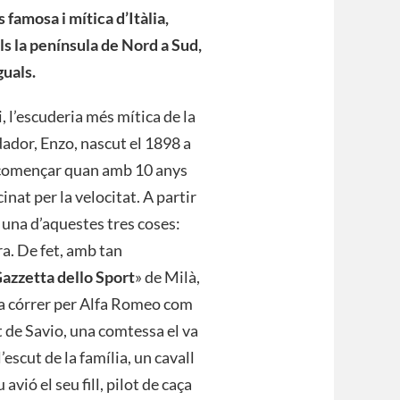
s famosa i mítica d’Itàlia,
ls la península de Nord a Sud,
guals.
i, l’escuderia més mítica de la
ndador, Enzo, nascut el 1898 a
a començar quan amb 10 anys
inat per la velocitat. A partir
r una d’aquestes tres coses:
ra. De fet, amb tan
Gazzetta dello Sport
» de Milà,
va córrer per Alfa Romeo com
it de Savio, una comtessa el va
’escut de la família, un cavall
vió el seu fill, pilot de caça