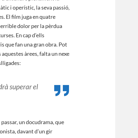
ic i operístic, la seva passió,
s. El film juga en quatre
terrible dolor per la pèrdua
curses. En cap d’ells
is que fan una gran obra. Pot
 aquestes àrees, falta un nexe
lligades:
drà superar el
 passar, un docudrama, que
gonista, davant d’un gir