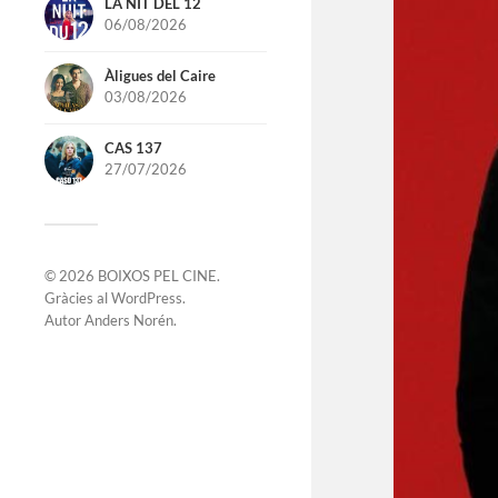
LA NIT DEL 12
06/08/2026
Àligues del Caire
03/08/2026
CAS 137
27/07/2026
© 2026
BOIXOS PEL CINE
.
Gràcies al
WordPress
.
Autor
Anders Norén
.