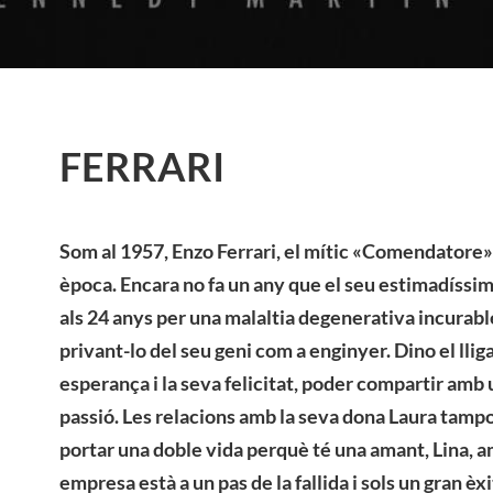
FERRARI
Som al 1957, Enzo Ferrari, el mític «Comendatore»
època. Encara no fa un any que el seu estimadíssim
als 24 anys per una malaltia degenerativa incurabl
privant-lo del seu geni com a enginyer. Dino el lligav
esperança i la seva felicitat, poder compartir amb un
passió. Les relacions amb la seva dona Laura tampo
portar una doble vida perquè té una amant, Lina, amb
empresa està a un pas de la fallida i sols un gran èx