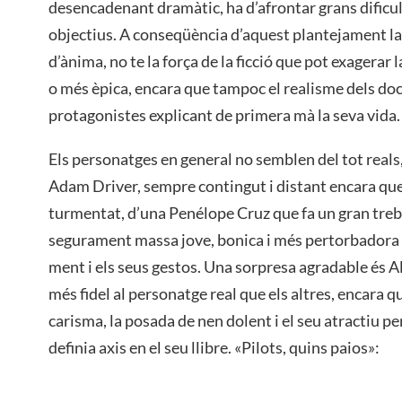
desencadenant dramàtic, ha d’afrontar grans dificult
objectius. A conseqüència d’aquest plantejament la
d’ànima, no te la força de la ficció que pot exagerar l
o més èpica, encara que tampoc el realisme dels d
protagonistes explicant de primera mà la seva vida.
Els personatges en general no semblen del tot reals,
Adam Driver, sempre contingut i distant encara que 
turmentat, d’una Penélope Cruz que fa un gran treb
segurament massa jove, bonica i més pertorbadora pe
ment i els seus gestos. Una sorpresa agradable és A
més fidel al personatge real que els altres, encara q
carisma, la posada de nen dolent i el seu atractiu per
definia axis en el seu llibre. «Pilots, quins paios»: