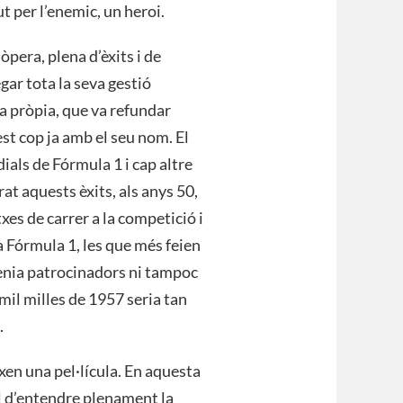
t per l’enemic, un heroi.
òpera, plena d’èxits i de
gar tota la seva gestió
a pròpia, que va refundar
est cop ja amb el seu nom. El
als de Fórmula 1 i cap altre
at aquests èxits, als anys 50,
xes de carrer a la competició i
la Fórmula 1, les que més feien
tenia patrocinadors ni tampoc
mil milles de 1957 seria tan
.
xen una pel·lícula. En aquesta
il d’entendre plenament la