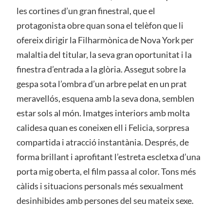
les cortines d’un gran finestral, que el
protagonista obre quan sona el telèfon que li
ofereix dirigir la Filharmònica de Nova York per
malaltia del titular, la seva gran oportunitat i la
finestra d’entrada a la glòria. Assegut sobre la
gespa sota l’ombra d’un arbre pelat en un prat
meravellós, esquena amb la seva dona, semblen
estar sols al món. Imatges interiors amb molta
calidesa quan es coneixen ell i Felicia, sorpresa
compartida i atracció instantània. Després, de
forma brillant i aprofitant l’estreta escletxa d’una
porta mig oberta, el film passa al color. Tons més
càlids i situacions personals més sexualment
desinhibides amb persones del seu mateix sexe.