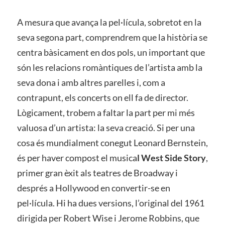
A mesura que avança la pel·lícula, sobretot en la
seva segona part, comprendrem que la història se
centra bàsicament en dos pols, un important que
són les relacions romàntiques de l’artista amb la
seva dona i amb altres parelles i, com a
contrapunt, els concerts on ell fa de director.
Lògicament, trobem a faltar la part per mi més
valuosa d’un artista: la seva creació. Si per una
cosa és mundialment conegut Leonard Bernstein,
és per haver compost el musica
l West Side Story
,
primer gran èxit als teatres de Broadway i
després a Hollywood en convertir-se en
pel·lícula. Hi ha dues versions, l’original del 1961
dirigida per Robert Wise i Jerome Robbins, que