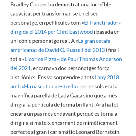
Bradley Cooper ha demostrat una increïble
capacitat per transformar-se en el seu
personatge, en pel·lícules com «
El franctirador»
dirigida el 2014 per Clint Eastwood
i basada en
un icònic personatge real. A «
La gran estafa
americana» de David O. Russell del 2013
i fins i
tot a «
Licorice Pizza», de Paul Thomas Anderson
del 2021
, encarnava dos personatges força
histriònics. Ens va sorprendre a tots
l’any 2018
amb «Ha nascut una estrella»,
on no sols era la
magnífica parella de Lady Gaga sinó que a més
dirigia la pel·lícula de forma brillant. Ara ha fet
encara un pas més endavant perquè es torna a
dirigir a si mateix encarnant de mimèticament
perfecte al gran i carismàtic Leonard Bernstein.